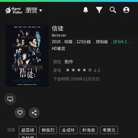
Hami Video
瀏覽
信徒
Believer
2018．韓國．123分鐘 ．
限制級
．
評分6.1
．
HD畫質
動作
類型
4.3
星等
下架時間 2028年12月31日
演員
趙震雄
柳俊烈
金成玲
朴海俊
車勝元