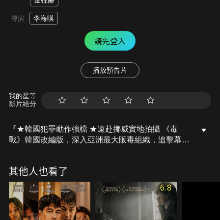
金柱赫
李海暎
導演
請先登入
播放預告片
我的星等
影片給分
『★韓國犯罪動作強檔 ★遠赴挪威實地拍攝 《毒
戰》韓國改編版，深入亞洲最大販毒組織，追擊幕後
黑手。』在一場可疑的爆炸事件後，長期鎖定販毒組
織的刑警元浩面前，突然出現了被組織拋棄的前組員
其他人也看了
「樂」。在眾人的幫助下，他們見到了亞洲毒品市場
的大人物陳河霖，以及隱藏於組織中的角色「布萊
6.8
恩」。面對這龐大的販毒組織，元浩雖然掌握了足以
扳倒整個組織的關鍵線索，但整起事件背後，似乎隱
藏著巨大的陰謀……。