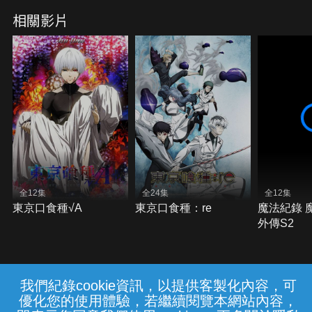
相關影片
全12集
全24集
全12集
東京口食種√A
東京口食種：re
魔法紀錄 
外傳S2
我們紀錄cookie資訊，以提供客製化內容，可
{{notifyMsg}}
優化您的使用體驗，若繼續閱覽本網站內容，
常見問題
線上客服
服務條款
隱私權保護