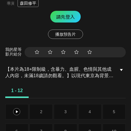
森田修平
導演
請先登入
播放預告片
我的星等
影片給分
【本片為18+限制級，含暴力、血腥、色情與其他成
人內容，未滿18歲請勿觀看。】以現代東京為背景，
描述以人肉為主食，被稱為喰種（Ghoul）之人型怪
物的作品分類上被歸類為『黑暗奇幻』(Dark
1 - 12
fantasy)，然同時也含有 『科學奇幻』的要素！！！
而原著書名中的「喰種」，是作者新創之詞，意為人
型食屍鬼。
1
2
3
4
5