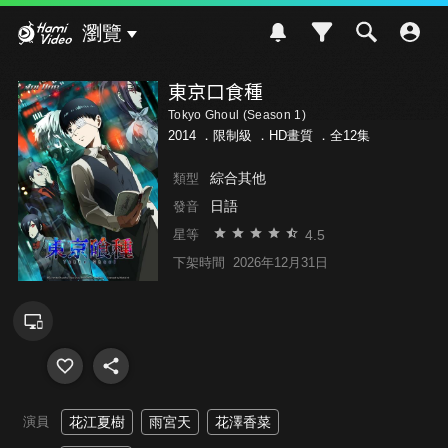
Hami Video
瀏覽
東京口食種
Tokyo Ghoul (Season 1)
2014 ．
限制級
．HD畫質 ．全12集
綜合其他
類型
日語
發音
4.5
星等
下架時間
2026年12月31日
演員
花江夏樹
雨宮天
花澤香菜