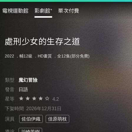
電視運動館
影劇館⁺
單次付費
處刑少女的生存之道
2022 ．
輔12級
．HD畫質 ．全12集(部分免費)
類型
魔幻冒險
發音
日語
星等
4.2
下架時間
2026年12月31日
演員
佐伯伊織
佳原萌枝
導演
川崎芳樹