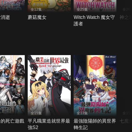
全12集
全25集
全26
女消逝
蘑菇魔女
Witch Watch 魔女守
神之塔
護者
全15集
全13集
全15
山的死亡遊戲
平凡職業造就世界最
最強陰陽師的異世界
七魔
強S2
轉生記