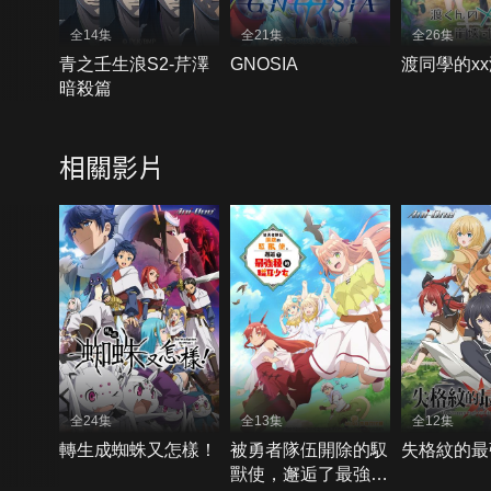
全14集
全21集
全26集
青之壬生浪S2-芹澤
GNOSIA
渡同學的x
暗殺篇
相關影片
全24集
全13集
全12集
轉生成蜘蛛又怎樣！
被勇者隊伍開除的馭
失格紋的最
獸使，邂逅了最強種