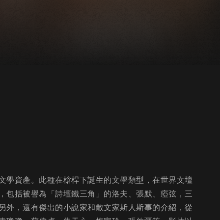
文學資產。此種在槍桿下誕生的文學類型，在世界文壇
，包括被譽為「詩壇鐵三角」的洛夫、張默、瘂弦，三
另外，還有傑出的小說家和散文家斯人斯事的介紹，從