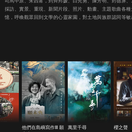
司馬中原、朱西甯，到齊邦媛、白先勇、陳芳明、封德屏、
採訪、實景、重現、新聞片段、照片、動畫、主題歌曲各種
憶，呼喚觀眾回到文學的心靈家園，對土地與族群認同等敏
他們在島嶼寫作Ⅲ 願
萬里千尋
櫻之聲