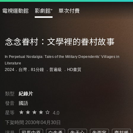
電視運動館
影劇館⁺
單次付費
念念眷村：文學裡的眷村故事
In Perpetual Nostalgia: Tales of the Military Dependents’ Villages in
Literature
2024．台灣．81分鐘 ．
普遍級
．HD畫質
類型
紀錄片
發音
國語
星等
4.0
下架時間 2030年04月30日
演員
司馬中原
白先勇
朱天心
朱西甯
齊邦媛