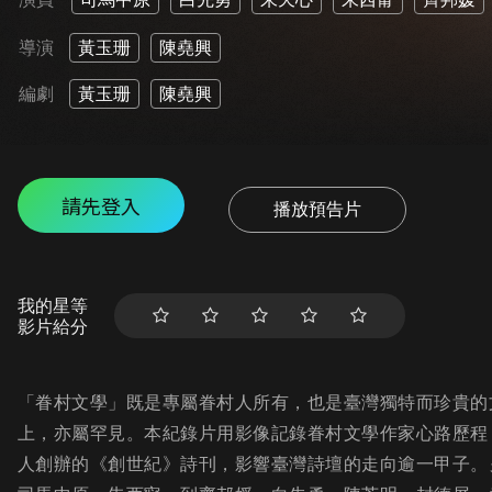
導演
黃玉珊
陳堯興
編劇
黃玉珊
陳堯興
請先登入
播放預告片
我的星等
影片給分
「眷村文學」既是專屬眷村人所有，也是臺灣獨特而珍貴的
上，亦屬罕見。本紀錄片用影像記錄眷村文學作家心路歷程
人創辦的《創世紀》詩刊，影響臺灣詩壇的走向逾一甲子。