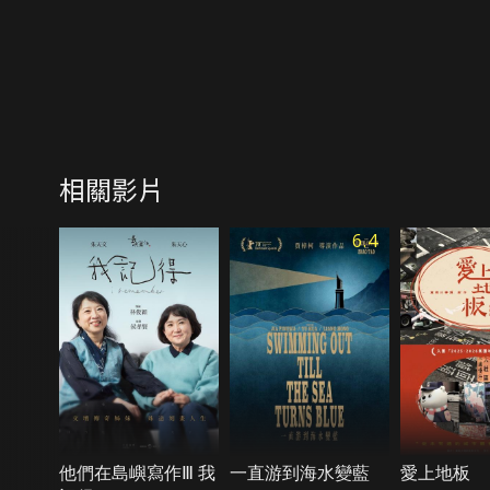
相關影片
6.4
他們在島嶼寫作Ⅲ 我
一直游到海水變藍
愛上地板