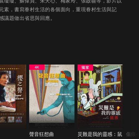
袁瓊瓊、蘇偉貞、朱天心、梅家玲、張啟疆等，影片以
元素，書寫眷村生活的各個面向，重現眷村生活與記
感議題做出省思與回應。
聲音狂想曲
災難是我的靈感：鼠
傷痕