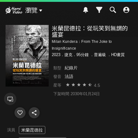
Hami Video
瀏覽
米蘭昆德拉：從玩笑到無謂的
盛宴
Milan Kundera：From The Joke to
Insignificance
2023．捷克．95分鐘 ．
普遍級
．HD畫質
紀錄片
類型
法語
發音
4.5
星等
下架時間 2030年01月24日
演員
米蘭昆德拉