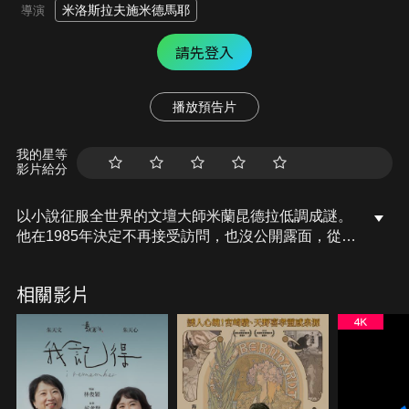
米洛斯拉夫施米德馬耶
導演
請先登入
播放預告片
我的星等
影片給分
以小說征服全世界的文壇大師米蘭昆德拉低調成謎。
他在1985年決定不再接受訪問，也沒公開露面，從此
隱身於作品後。如今一名學子，決定挑戰這個不可能
的任務：採訪米蘭昆德拉！鏡頭跟隨著他探訪和昆德
相關影片
拉交手過的藝文圈人士，一窺他在家鄉布爾諾的生
活、於布拉格FAMU電影學院學習及任教期間的獨到
作風。