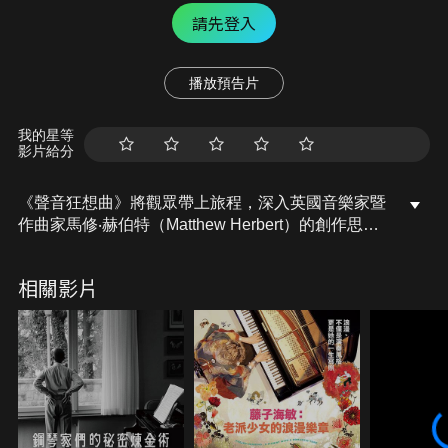
請先登入
播放預告片
我的星等
影片給分
《聲音狂想曲》將觀眾帶上旅程，深入英國音樂家暨
作曲家馬修‧赫伯特（Matthew Herbert）的創作思
維。這位以顛覆性音樂實驗聞名的藝術家，擅長運用
日常物件發出的聲音，創作出獨樹一格的電子音樂作
相關影片
品。在電影中，觀眾將親身感受赫伯特如何從生活中
最尋常的聲響與噪音中，提煉出音樂。他為何如此著
迷於聲音？又為何認為改變我們「聆聽世界」的方
式，是一場革命行動？觀賞本片之後，我們將不只重
新理解音樂，也將重新傾聽這個世界，以一種我們從
未想像過的方式。