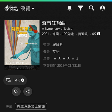
Hami Video
瀏覽
聲音狂想曲
A Symphony of Noise
2021．德國．100分鐘 ．
普遍級
．4K
紀錄片
類型
英語
發音
4
星等
下架時間 2028年03月31日
恩里克桑契士蘭施
導演