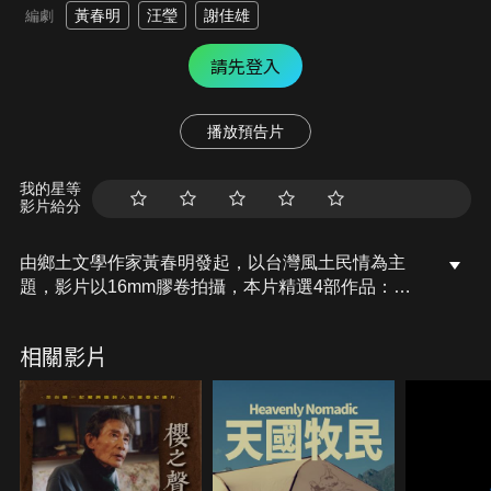
黃春明
汪瑩
謝佳雄
編劇
請先登入
播放預告片
我的星等
影片給分
由鄉土文學作家黃春明發起，以台灣風土民情為主
題，影片以16mm膠卷拍攝，本片精選4部作品：
《大甲媽祖回娘家》、《淡水暮色》、《中央市場的
一天》、《傳統小鎮－美濃》，聚焦民俗文化與地方
相關影片
文史風情，再現昔日台灣的社會風貌，並從中探究當
年主流社會的價值觀。