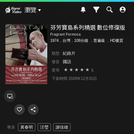
Hami Video
瀏覽
芬芳寶島系列精選 數位修復版
Fragrant Formosa
1974．台灣．108分鐘 ．
普遍級
．HD畫質
紀錄片
類型
國語
發音
5
星等
下架時間 2028年12月31日
黃春明
汪瑩
謝佳雄
導演