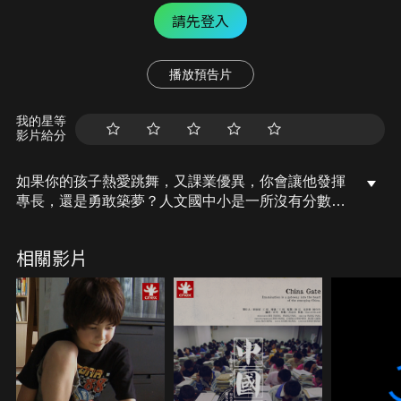
請先登入
播放預告片
我的星等
影片給分
如果你的孩子熱愛跳舞，又課業優異，你會讓他發揮
專長，還是勇敢築夢？人文國中小是一所沒有分數與
排名，讓學生廣泛探索自我的體制外學校。為了升
學，這所學校的學生卻在2009年第一次面對基測。好
相關影片
奇心驅使，當時年僅十四歲，就讀人文國中小八年級
的楊逸帆決定拿起攝影機拍攝《學習的理由》（原
作：不想考基測）紀錄片，紀錄朋友們的升學心聲。