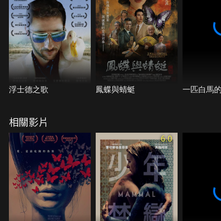
表現日趨親暱。光申請外調特區工作獲准，擬偕秀同
行；花竟欲刺死秀然後自殺，下手之際忽聞秀已有身
孕，花竟決定…
浮士德之歌
鳳蝶與蜻蜓
一匹白馬
相關影片
6.0