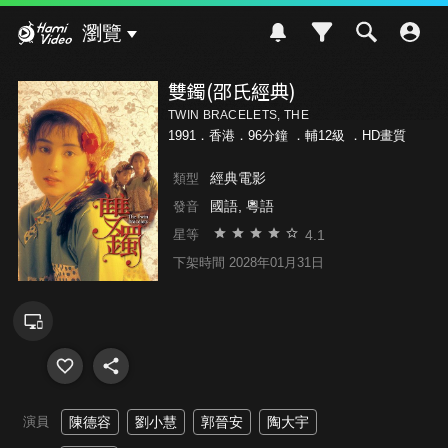
Hami Video
瀏覽
雙鐲(邵氏經典)
TWIN BRACELETS, THE
1991．香港．96分鐘 ．
輔12級
．HD畫質
經典電影
類型
國語, 粵語
發音
4.1
星等
下架時間 2028年01月31日
演員
陳德容
劉小慧
郭晉安
陶大宇