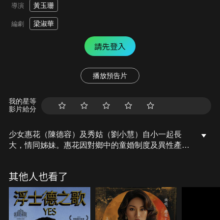
黃玉珊
導演
梁淑華
編劇
請先登入
播放預告片
我的星等
影片給分
少女惠花（陳德容）及秀姑（劉小慧）自小一起長
大，情同姊妹。惠花因對鄉中的童婚制度及異性產生
恐懼，不自覺將自己的感情傾注在秀姑身上。二人在
媽祖廟內結為姐妹夫妻，互換手鐲為盟。秀以為是鬧
其他人也看了
著玩，花卻一心想與秀長相廝守。秀出嫁，花對秀的
戀慕更為沉迷，秀漸感不安。花被逼下嫁富戶大雄
後，竟向丈夫提出離婚，逃回母家。而秀自婚後已逐
漸適應婚姻生活，對丈夫阿光（郭晉安）產生情愫，