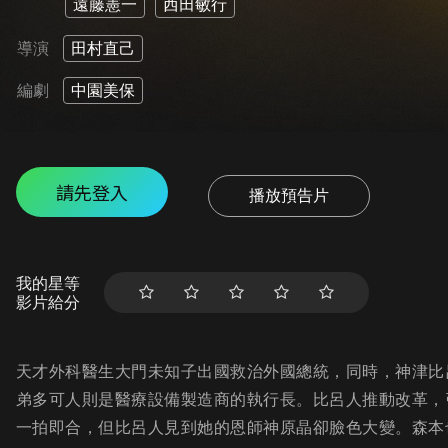
遠藤憲一
西田敏行
導演
田村直己
編劇
中園美保
請先登入
播放預告片
我的星等
影片給分
天才外科醫生大門未知子出國救治外國總統，同時，神津比
弟多可人則是醫療設備製造商的執行長。比呂人推動改革，
一拍即合，但比呂人見到她的恩師神原晶卻臉色大變。森本