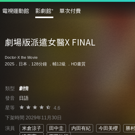
電視運動館
影劇館⁺
單次付費
劇場版派遣女醫X FINAL
Doctor-X the Movie
2025．日本．128分鐘 ．
輔12級
．HD畫質
類型
劇情
發音
日語
星等
4.6
下架時間 2029年11月30日
演員
米倉涼子
田中圭
内田有紀
今田美櫻
勝