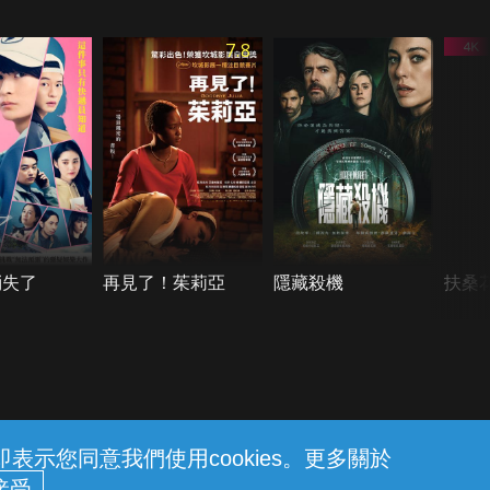
7.8
消失了
再見了！茱莉亞
隱藏殺機
扶桑花
示您同意我們使用cookies。更多關於