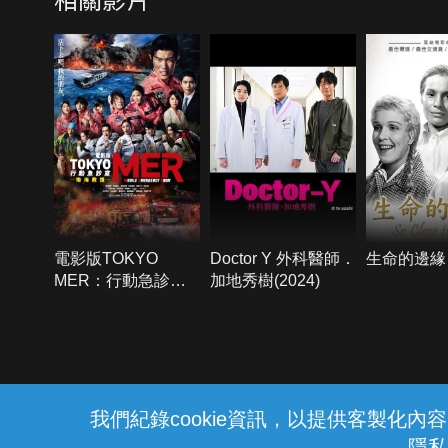
電影版TOKYO
Doctor Y 外科醫師．
生命的邊緣
MER：行動急診室
加地秀樹(2024)
南海救援
{{notifyMsg}}
我們紀錄cookie資訊，以提供客製化
隱私