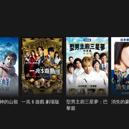
神的山嶺
一兆＄遊戲 劇場版
型男主廚三星夢：巴
消失的
黎篇