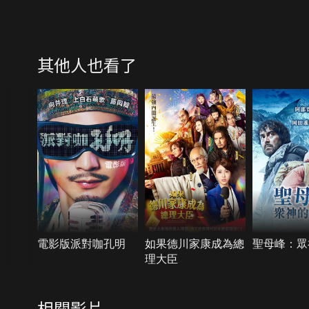
其他人也看了
電影版派對咖孔明
如果德川家康成為總
聖母峰：眾
理大臣
相關影片