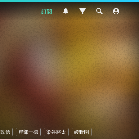
訂閱
村政信
岸部一德
染谷將太
綾野剛