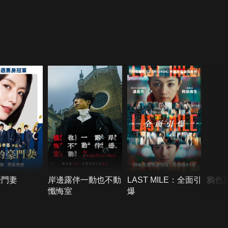
豪門妻
岸邊露伴一動也不動
LAST MILE：全面引
鴉色
懺悔室
爆