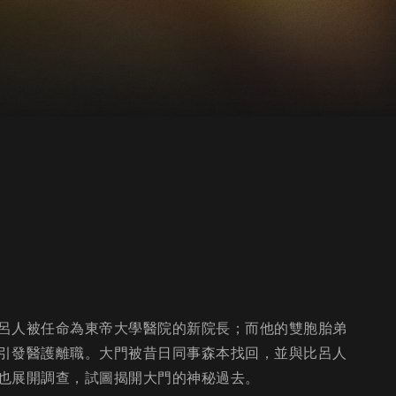
呂人被任命為東帝大學醫院的新院長；而他的雙胞胎弟
引發醫護離職。大門被昔日同事森本找回，並與比呂人
也展開調查，試圖揭開大門的神秘過去。