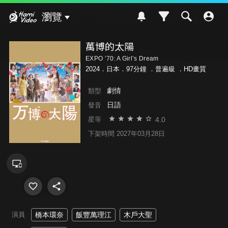
Hami Video
瀏覽
萬博的太陽
EXPO ’70: A Girl’s Dream
2024．日本．97分鐘 ．
普遍級
．HD畫質
劇情
類型
日語
發音
4.0
星等
下架時間 2027年03月28日
演員
橋本環奈
飯豐萬理江
木戶大聖