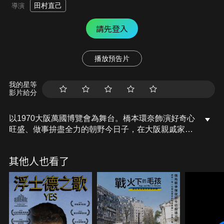
田村直己
導演
請先登入
播放預告片
我的星等
影片給分
以1970大阪萬國博覽會為舞台。橋本環奈飾演好奇心
旺盛、做事拚盡全力的朝野今日子，在大阪親戚家寄
宿期間，對萬國博覽會產生了嚮往，在寄宿的家庭的
鼓勵下，實現了與來自世界各地的人們交流的夢想。
其他人也看了