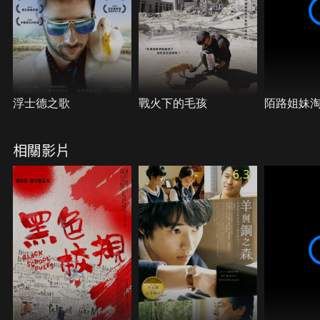
浮士德之歌
戰火下的毛孩
陌路姐妹
相關影片
6.3