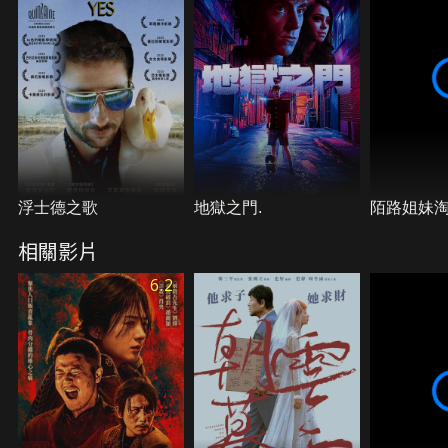
浮士德之歌
地獄之門.
陌路姐妹
相關影片
6.2