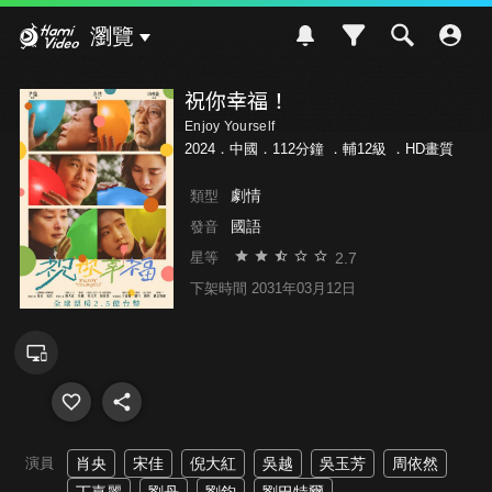
Hami Video
瀏覽
祝你幸福！
Enjoy Yourself
2024．中國．112分鐘 ．
輔12級
．HD畫質
劇情
類型
國語
發音
2.7
星等
下架時間 2031年03月12日
演員
肖央
宋佳
倪大紅
吳越
吳玉芳
周依然