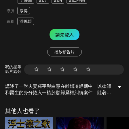
丁嘉麗
劉丹
劉鈞
劉巴特爾
康博
導演
游曉穎
編劇
請先登入
播放預告片
我的星等
影片給分
講述了一對夫妻羅宇與白慧在離婚冷靜期中，以律師
和醫生的身分捲入一樁胚胎歸屬權糾紛案件，隨著離
婚冷靜期結束時間越來越近，兩人也開始對自己、對
婚姻、對家庭有了新的認知。
其他人也看了