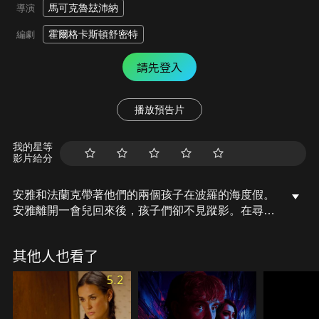
馬可克魯玆沛納
導演
霍爾格卡斯頓舒密特
編劇
請先登入
播放預告片
我的星等
影片給分
安雅和法蘭克帶著他們的兩個孩子在波羅的海度假。
安雅離開一會兒回來後，孩子們卻不見蹤影。在尋找
孩子的過程中，安雅發現法蘭克從未告訴她關於他父
親的真相。
其他人也看了
5.2