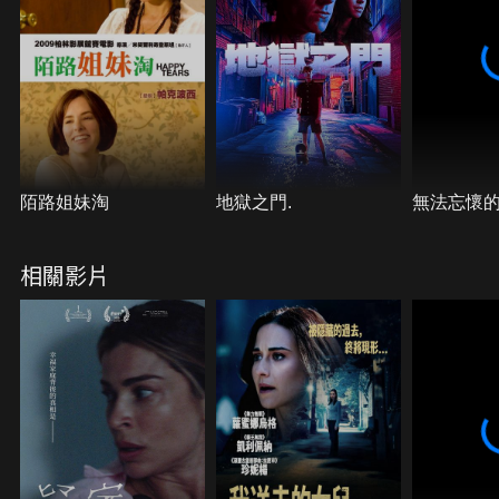
陌路姐妹淘
地獄之門.
無法忘懷
相關影片