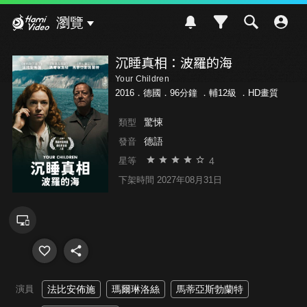
Hami Video
瀏覽
沉睡真相：波羅的海
Your Children
2016．德國．96分鐘 ．
輔12級
．HD畫質
驚悚
類型
德語
發音
4
星等
下架時間 2027年08月31日
演員
法比安佈施
瑪爾琳洛絲
馬蒂亞斯勃蘭特