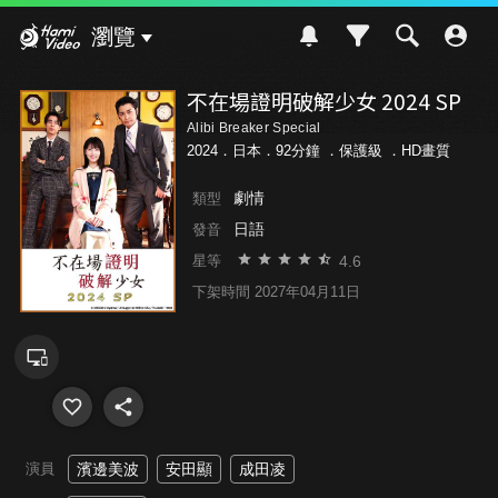
Hami Video
瀏覽
不在場證明破解少女 2024 SP
Alibi Breaker Special
2024．日本．92分鐘 ．
保護級
．HD畫質
劇情
類型
日語
發音
4.6
星等
下架時間 2027年04月11日
演員
濱邊美波
安田顯
成田凌