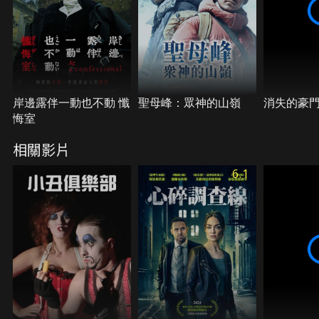
岸邊露伴一動也不動 懺
聖母峰：眾神的山嶺
消失的豪
悔室
相關影片
6.1