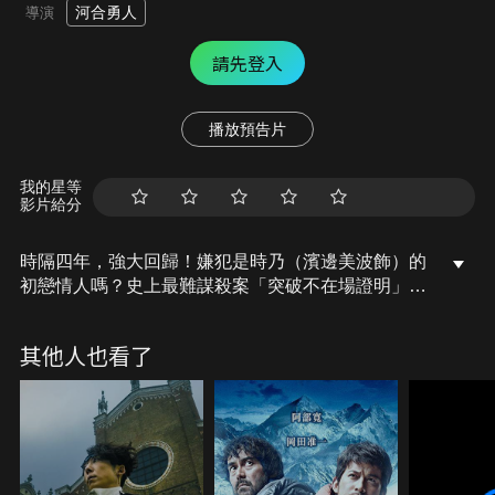
河合勇人
導演
請先登入
播放預告片
我的星等
影片給分
時隔四年，強大回歸！嫌犯是時乃（濱邊美波飾）的
初戀情人嗎？史上最難謀殺案「突破不在場證明」失
敗了嗎？
其他人也看了