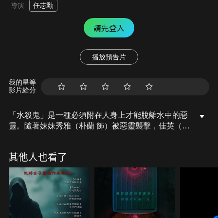
任志勳
導演
請先登入
播放預告片
我的星等
影片給分
「水殺鬼」是一種必須附在人身上才能脫離水中的惡
靈。隨著妹妹秀雅（朴蘭 飾）被惡靈襲擊，佳英（朴
善惠 飾）一家悲痛不已。雖然曾是巫師的母親金貞利
用五行相生、相剋的特性想趕走惡靈，但秀雅仍消失
其他人也看了
在冰冷的水中。某天，佳英為了尋找突然消失的母
親，走向吞噬妹妹的水庫，並在那發現了可疑的屍
體，佳英還被以死去妹妹的模樣現身的鬼追殺……