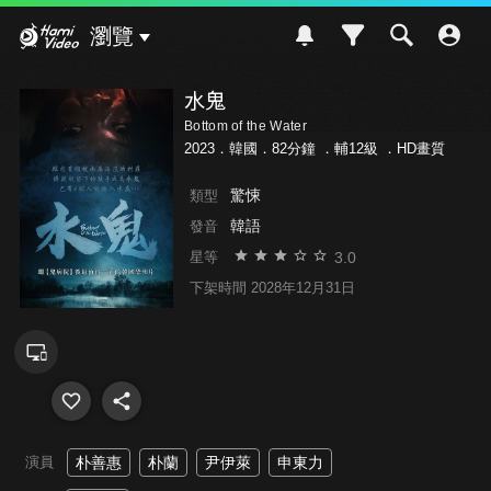
Hami Video
瀏覽
水鬼
Bottom of the Water
2023．韓國．82分鐘 ．
輔12級
．HD畫質
驚悚
類型
韓語
發音
3.0
星等
下架時間 2028年12月31日
演員
朴善惠
朴蘭
尹伊萊
申東力