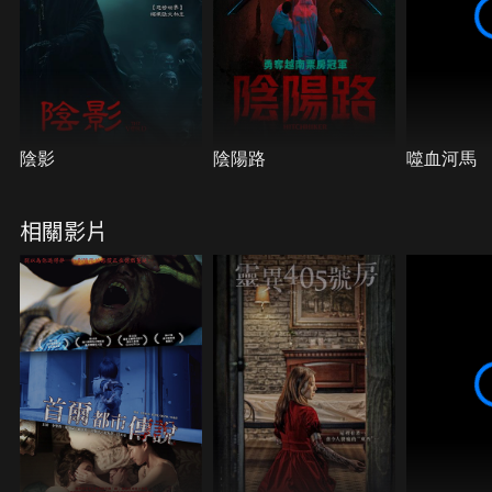
陰影
陰陽路
噬血河馬
相關影片