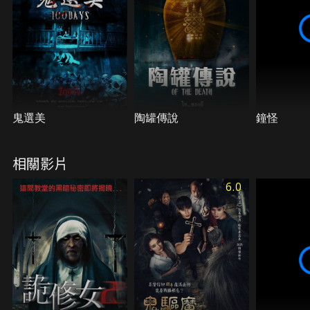
鬼選美
陶罐傳說
鐘怪
相關影片
6.0