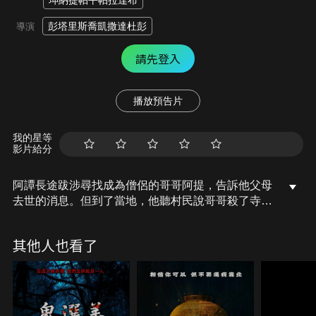
坤納提帕平帕拉達布
彭塔里斯喬凱撒達杜彭
導演
請先登入
播放預告片
我的星等
影片給分
阿譚長途跋涉尋找成為僧侶的哥哥阿提，告訴他父母
去世的消息。但到了當地，他聽村民說哥哥殺了寺廟
住持後逃走，他想留在當地找尋真相。村中開始一連
串怪事，命案接二連三出現，村民膜拜的人偶被毀
其他人也看了
了。他們非常憤怒及驚慌，準備以更大的作法儀式對
抗怪相，村民將面對更巨大的恐怖來襲，真相讓人難
以承受。