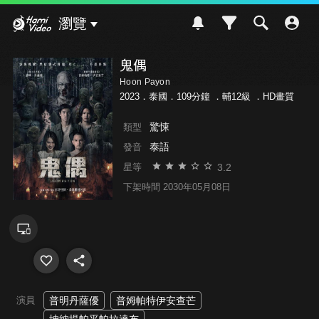
Hami Video
瀏覽
鬼偶
Hoon Payon
2023．泰國．109分鐘 ．
輔12級
．HD畫質
驚悚
類型
泰語
發音
3.2
星等
下架時間 2030年05月08日
演員
普明丹薩優
普姆帕特伊安查芒