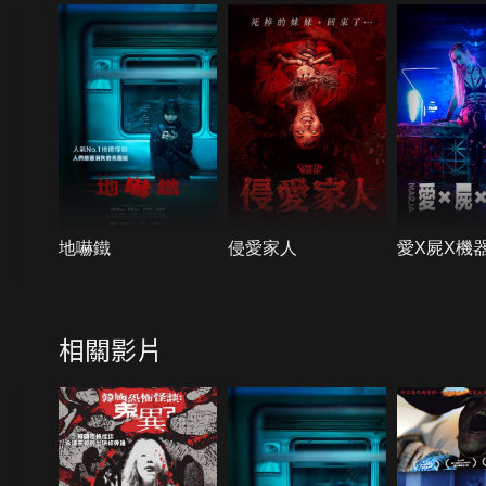
地嚇鐵
侵愛家人
愛X屍X機
相關影片