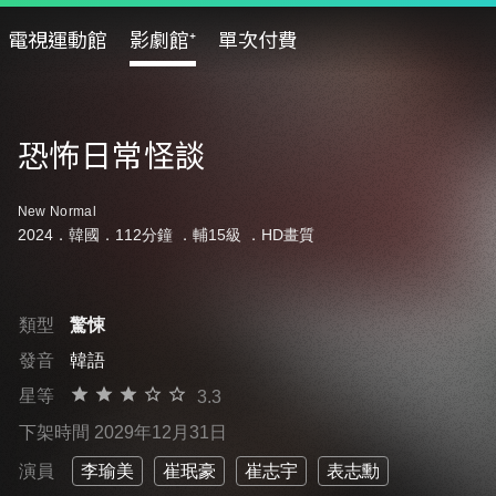
電視運動館
影劇館⁺
單次付費
恐怖日常怪談
New Normal
2024．韓國．112分鐘 ．
輔15級
．HD畫質
類型
驚悚
發音
韓語
星等
3.3
下架時間 2029年12月31日
演員
李瑜美
崔珉豪
崔志宇
表志勳