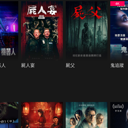
器人
屍人宴
屍父
鬼追蹤