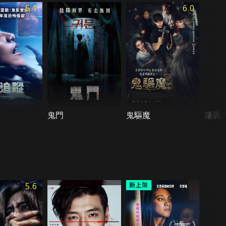
5.1
6.0
鬼門
鬼驅魔
淒厲
5.6