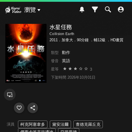
Hami Video
瀏覽
水星任務
Collision Earth
2011．加拿大．90分鐘 ．
輔12級
．HD畫質
動作
類型
英語
發音
3
星等
下架時間 2026年10月01日
演員
柯克阿塞韋多
黛安法爾
查德克羅丘克