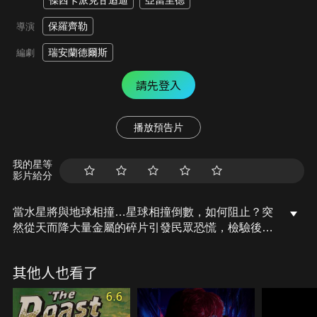
傑西卡派克甘迺迪
亞當里德
保羅齊勒
導演
瑞安蘭德爾斯
編劇
請先登入
播放預告片
我的星等
影片給分
當水星將與地球相撞…星球相撞倒數，如何阻止？突
然從天而降大量金屬的碎片引發民眾恐慌，檢驗後發
現掉落物是被磁化的水星碎片；他身為科學家卻收到
在水星執行任務妻子突然失聯的消息，心急如焚的他
其他人也看了
自製了接收器卻意外收到來自妻子發出的訊號？！資
訊整合後發現…地球將在18小時內與水星相撞？！
6.6