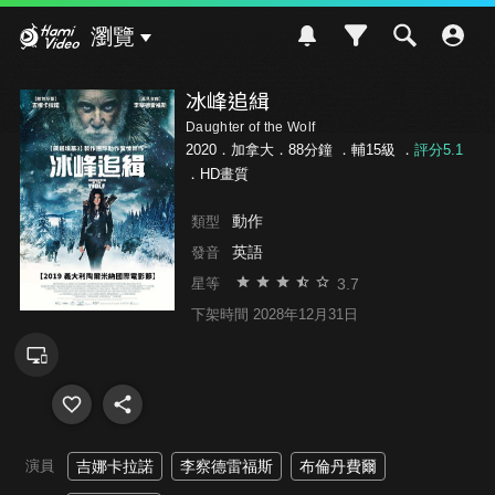
Hami Video
瀏覽
冰峰追緝
Daughter of the Wolf
2020．加拿大．88分鐘 ．
輔15級
．
評分5.1
．HD畫質
動作
類型
英語
發音
3.7
星等
下架時間 2028年12月31日
演員
吉娜卡拉諾
李察德雷福斯
布倫丹費爾