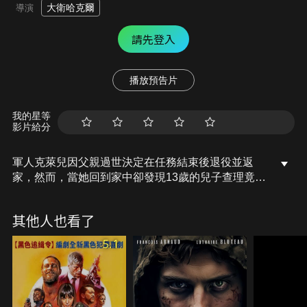
大衛哈克爾
導演
請先登入
播放預告片
我的星等
影片給分
軍人克萊兒因父親過世決定在任務結束後退役並返
家，然而，當她回到家中卻發現13歲的兒子查理竟慘
遭綁架；當克萊兒帶著贖金與綁匪交易後，綁匪卻試
圖逃跑並撕票，雙方展開一場火爆的追逐槍戰，最
其他人也看了
終，克萊兒成功逮住一名受了傷的綁匪，並脅迫他供
出幕後主使者並安全的帶回查理；兩人徒步在冰天雪
5.1
地裡尋找犯罪同夥的藏身之地，克萊兒更從綁匪口中
得知，一場針對她的犯罪陰謀正悄悄發酵……