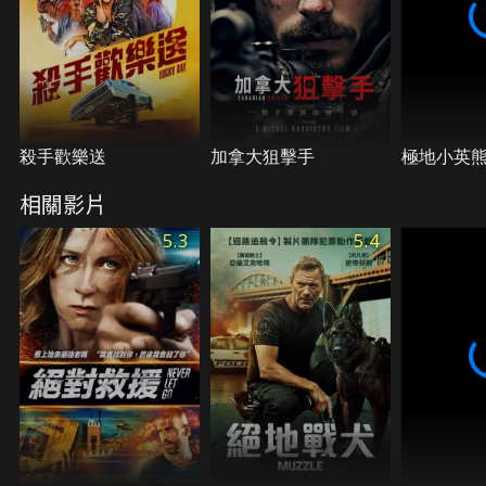
殺手歡樂送
加拿大狙擊手
極地小英
相關影片
5.3
5.4