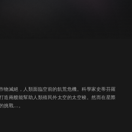
作物滅絕，人類面臨空前的飢荒危機。科學家史蒂芬羅
打造兩艘能幫助人類殖民外太空的太空梭。然而在星際
的挑戰…。