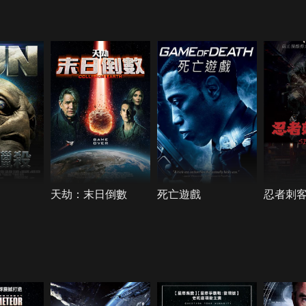
天劫：末日倒數
死亡遊戲
忍者刺客