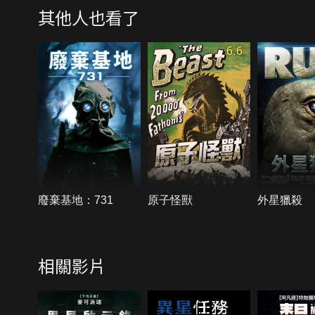
其他人也看了
6.6
廢棄基地：731
原子怪獸
外星獵殺
相關影片