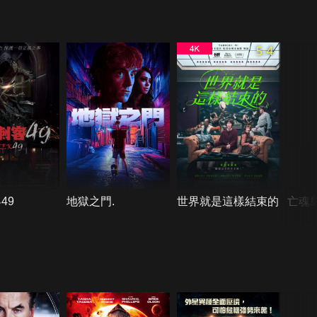
5.4
49
地獄之門.
世界就是這樣結束的
亡魂