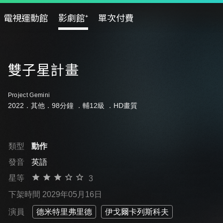
電視運動館
影劇館⁺
單次付費
雙子星計畫
Project Gemini
2022．其他．98分鐘 ．
輔12級
．HD畫質
類型
動作
發音
英語
星等
3
下架時間 2029年05月16日
演員
德米特里弗里德
伊戈爾卡列斯科夫