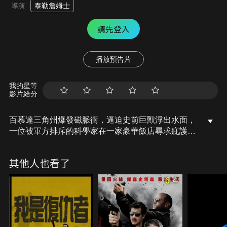
泰勒詹姆士
導演
請先登入
播放預告片
我的星等
影片給分
百慕達三角州爆發磁脈衝，逼迫史前巨獸浮出水面，
一位被軍方排斥的科學家在一家豪華飯店尋求疪護，
卻發現自己陷入聯邦調查局和兇殘人口販賣者的對峙
中。時間正一點一滴流失，要拯救世界、擊敗罪犯，
其他人也看了
並且不要被吞噬！
6.4