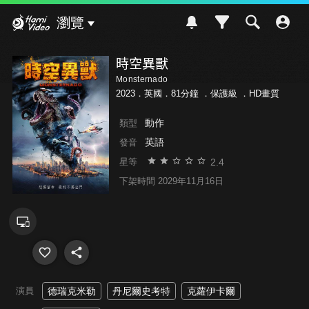
Hami Video
瀏覽
時空異獸
Monsternado
2023．英國．81分鐘 ．
保護級
．HD畫質
動作
類型
英語
發音
2.4
星等
下架時間 2029年11月16日
演員
德瑞克米勒
丹尼爾史考特
克蘿伊卡爾