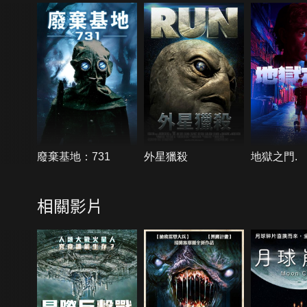
廢棄基地：731
外星獵殺
地獄之門.
相關影片