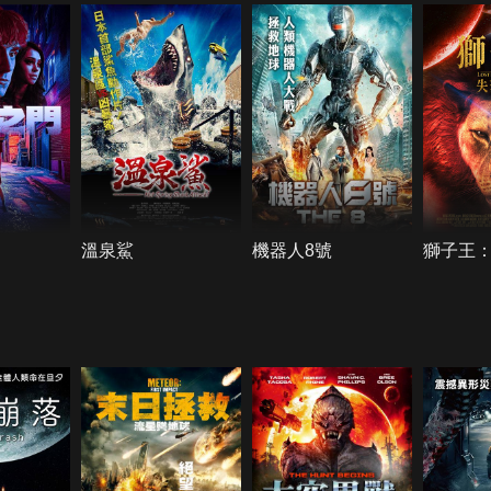
溫泉鯊
機器人8號
獅子王