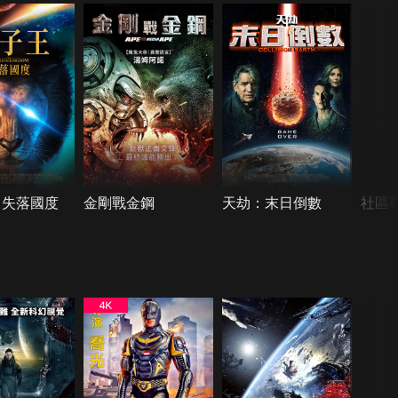
：失落國度
金剛戰金鋼
天劫：末日倒數
社區