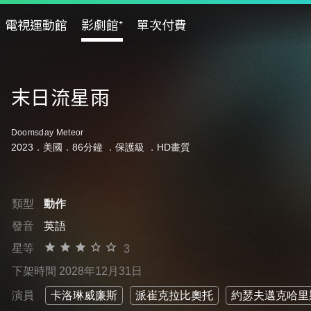
電視運動館
影劇館⁺
單次付費
末日流星雨
Doomsday Meteor
2023．美國．86分鐘 ．
保護級
．HD畫質
類型
動作
發音
英語
星等
3
下架時間 2028年12月31日
演員
卡洛琳威廉斯
派崔克拉比奧托
約瑟夫邁克哈里