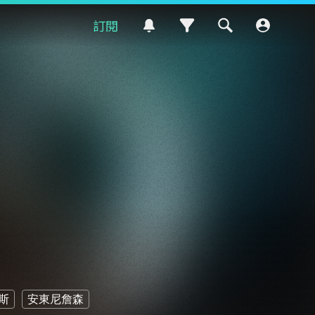
訂閱
斯
安東尼詹森