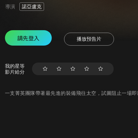
導演
諾亞盧克
請先登入
播放預告片
我的星等
影片給分
一支菁英團隊帶著最先進的裝備飛往太空，試圖阻止一場即