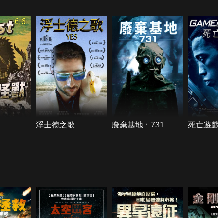
6.6
浮士德之歌
廢棄基地：731
死亡遊