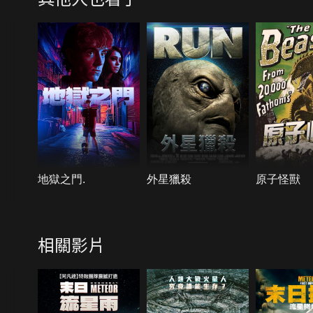
地獄之門.
外星獵殺
原子怪獸
相關影片