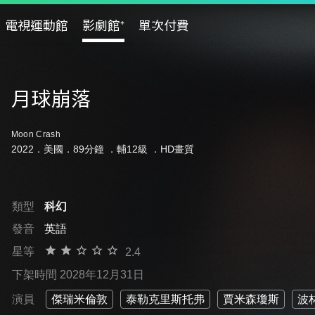
電視運動館
影劇館⁺
單次付費
月球崩落
Moon Crash
2022．美國．89分鐘 ．
輔12級
．HD畫質
類型
科幻
發音
英語
星等
2.4
下架時間 2028年12月31日
演員
傑瑞米倫敦
泰勒克里斯托弗
賈米森瓊斯
波