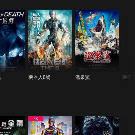
戲
機器人8號
溫泉鯊
獅子