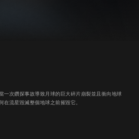
當一次鑽探事故導致月球的巨大碎片崩裂並且衝向地球
何在流星毀滅整個地球之前摧毀它。