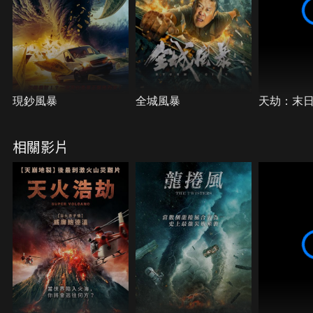
現鈔風暴
全城風暴
天劫：末
相關影片