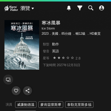
Hami Video
瀏覽
寒冰風暴
Ice Storm
2023．美國．85分鐘 ．
輔12級
．HD畫質
動作
類型
英語
發音
2.8
星等
下架時間 2027年12月31日
演員
威廉鮑德溫
麥肯茲懷斯摩
泰勒克里斯多福