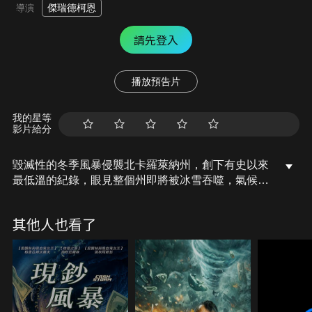
傑瑞德柯恩
導演
請先登入
播放預告片
我的星等
影片給分
毀滅性的冬季風暴侵襲北卡羅萊納州，創下有史以來
最低溫的紀錄，眼見整個州即將被冰雪吞噬，氣候學
家與救災專家必須設法在整個東岸被冰封之前平息風
暴，以免美國陷進極寒的萬丈深淵……。
其他人也看了