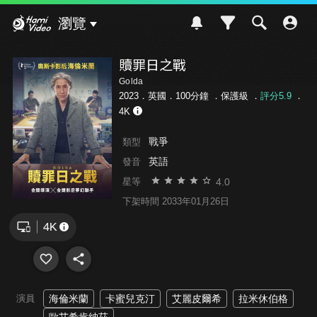
Hami Video
瀏覽
贖罪日之戰
Golda
2023．英國．100分鐘 ．
保護級
．
評分5.9
．
4K
戰爭
類型
英語
發音
4.0
星等
下架時間 2033年01月26日
演員
海倫米蘭
卡蜜兒克汀
艾麗皮爾希
拉米休伯格