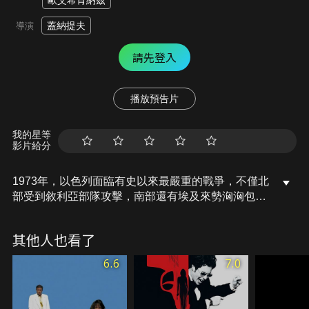
歐艾希肯納茲
蓋納提夫
導演
請先登入
播放預告片
我的星等
影片給分
1973年，以色列面臨有史以來最嚴重的戰爭，不僅北
部受到敘利亞部隊攻擊，南部還有埃及來勢洶洶包
夾，以及來自美國面對這場戰爭的態度，導致戰況十
分艱困。當時有著「以色列鐵娘子」封號的總理梅爾
其他人也看了
夫人，在以色列這場瀕臨亡國的十九天戰役當中，做
出她畢生最重要的決定…。
6.6
7.0