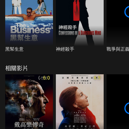
黑幫生意
神經殺手
戰爭與正
相關影片
6.0
6.9