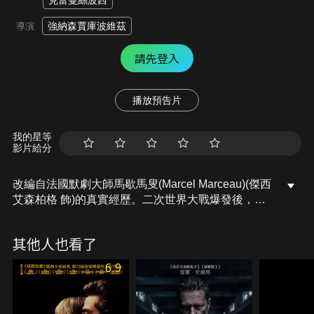
克蕾曼絲波西
強納森賈庫波維茲
導演
請先登入
播放預告片
我的星等
影片給分
改編自法國默劇大師馬歇馬叟(Marcel Marceau)(傑西
艾森柏格 飾)的真實經歷。二次世界大戰爆發後，擁
有猶太血統的馬叟和家人逃往法國中部，馬叟的父親
不幸遭到納粹俘虜並送往集中營，之後死於其中。馬
其他人也看了
叟隨後決定加入地下反抗軍組織，希望拯救猶太兒童
免於納粹的迫害…
6.9