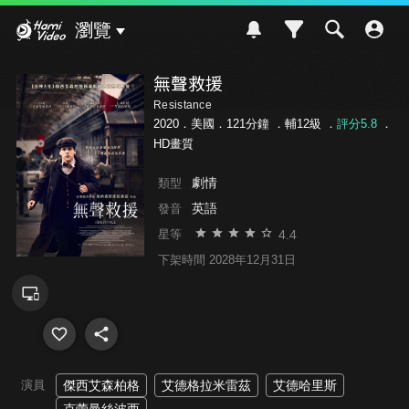
Hami Video
瀏覽
無聲救援
Resistance
2020．美國．121分鐘 ．
輔12級
．
評分5.8
．
HD畫質
劇情
類型
英語
發音
4.4
星等
下架時間 2028年12月31日
演員
傑西艾森柏格
艾德格拉米雷茲
艾德哈里斯