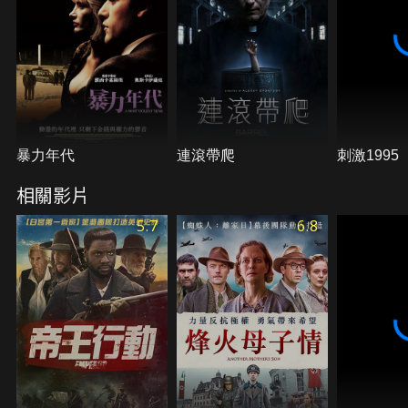
暴力年代
連滾帶爬
刺激1995
相關影片
5.7
6.8