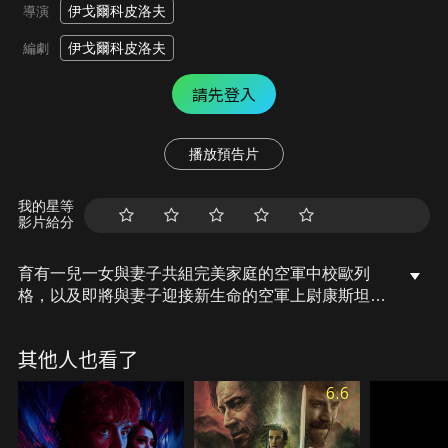
伊戈爾科皮洛夫
導演
伊戈爾科皮洛夫
編劇
請先登入
播放預告片
我的星等
影片給分
育有一兒一女與妻子共組完美家庭的空軍中校歐列
格，以及即將與妻子迎接新生命的空軍上尉康斯坦
丁，性格截然不同的兩人，共同被派至敘利亞的空軍
基地執行任務。兩人在戰場上合作無間，卻在一次摧
其他人也看了
毀敵方火箭發射器行動中，不慎掉入陷阱，駕駛的戰
機慘遭擊墜，靠著彈射逃生的兩人雖然逃過一劫但也
6.6
性命垂危……。