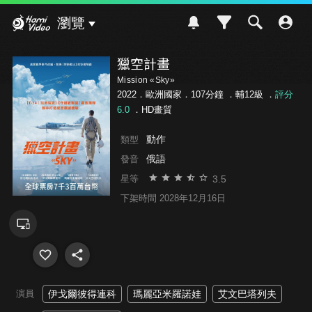
Hami Video
瀏覽
獵空計畫
Mission «Sky»
2022．歐洲國家．107分鐘 ．
輔12級
．
評分
6.0
．HD畫質
動作
類型
俄語
發音
3.5
星等
下架時間 2028年12月16日
演員
伊戈爾彼得連科
瑪麗亞米羅諾娃
艾文巴塔列夫