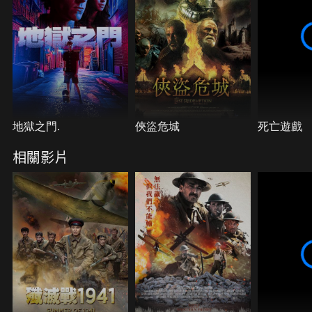
地獄之門.
俠盜危城
死亡遊戲
相關影片