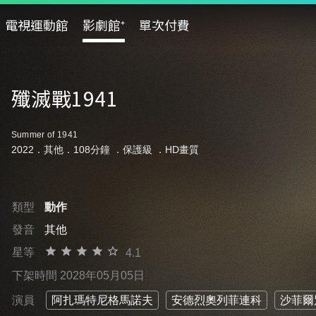
電視運動館
影劇館⁺
單次付費
殲滅戰1941
Summer of 1941
2022．其他．108分鐘 ．
保護級
．HD畫質
類型
動作
發音
其他
星等
4.1
下架時間 2028年05月05日
演員
阿扎瑪特尼格馬諾夫
安德烈奧列菲連科
沙菲爾