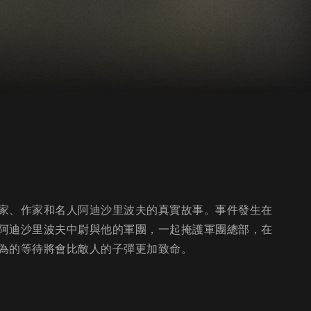
家、作家和名人阿迪沙里波夫的真實故事。事件發生在
阿迪沙里波夫中尉與他的軍團，一起掩護軍團總部，在
為的等待將會比敵人的子彈更加致命。