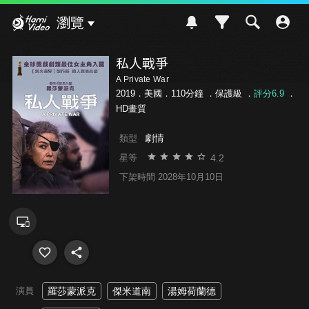
Hami Video
瀏覽
私人戰爭
A Private War
2019．美國．110分鐘 ．
保護級
．
評分6.9
．
HD畫質
劇情
類型
4.2
星等
下架時間 2028年10月10日
演員
羅莎蒙派克
傑米道南
湯姆荷蘭德