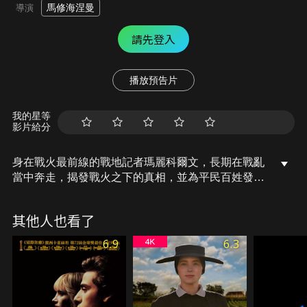
馬修海涅曼
導演
請先登入
播放預告片
我的星等
影片給分
身在戰火最前線的戰地記者瑪麗科爾文，長期在戰亂
當中奔走，揭發戰火之下的真相，並為平民百姓發
聲。為了報導凶險的「斯里蘭卡內戰」，她被戰火波
及而失去左眼。然而她不因此示弱，反而自豪地戴上
其他人也看了
有如海盜般的黑色眼罩，與戰地攝影師保羅康羅伊繼
續在戰場上穿梭…。
6.9
6.3