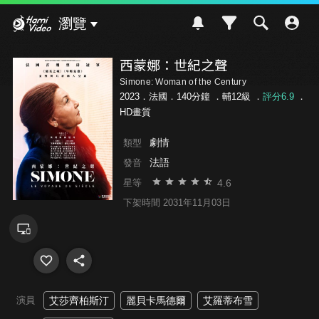
Hami Video
瀏覽
西蒙娜：世紀之聲
Simone: Woman of the Century
2023．法國．140分鐘 ．
輔12級
．
評分6.9
．
HD畫質
劇情
類型
法語
發音
4.6
星等
下架時間 2031年11月03日
演員
艾莎齊柏斯汀
麗貝卡馬德爾
艾羅蒂布雪