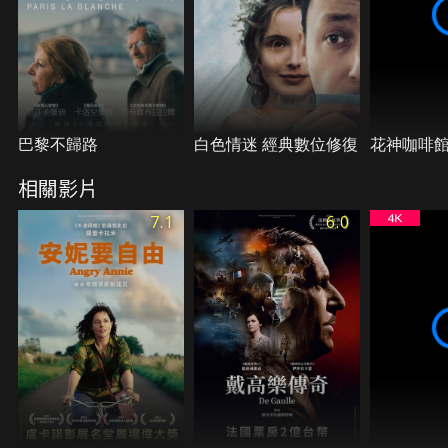
巴黎不歸路
白色情迷 經典數位修復
花神咖啡
相關影片
7.1
6.0