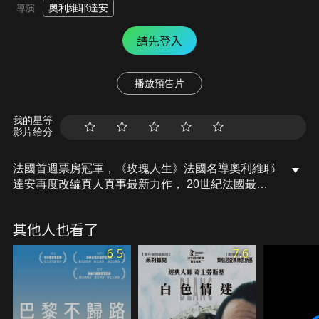
奧利維耶達安
導演
請先登入
播放預告片
我的星等
影片給分
法國首週票房冠軍，《玫瑰人生》法國名導奧利維耶
達安再度改編真人真事最新力作， 20世紀法國最重
要女性，前歐洲議會議長西蒙娜韋依傳奇生平首登大
銀幕。20世紀法國最傑出的女性之一：西蒙娜韋依
其他人也看了
（Simone Veil）的傳記電影。從西蒙的童年時期到
她的政治奮鬥，經歷數起20世紀的關鍵事件。私密而
6.5
7.6
史詩般地呈現一位非凡的女性，如何挑戰並改變她的
時代。西蒙娜韋依所要傳達的人文訊息，時至今日仍
無比重要。