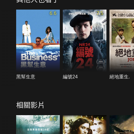
6.6
7.5
黑幫生意
編號24
絕地重生.
相關影片
6.6
6.4