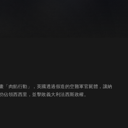
畫「肉餡行動」，英國透過假造的空難軍官屍體，讓納
功佔領西西里，並擊敗義大利法西斯政權。