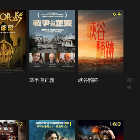
8.3
6.4
戰爭與正義
峽谷騎跡
來自1
書
7.2
7.1
6.0