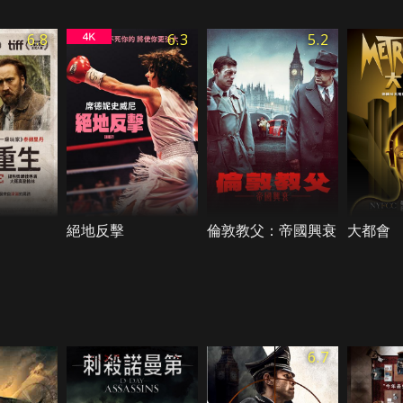
6.8
6.3
5.2
絕地反擊
倫敦教父：帝國興衰
大都會
6.7