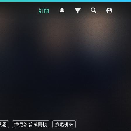
訂閱
狄恩
潘尼洛普威爾頓
強尼佛林