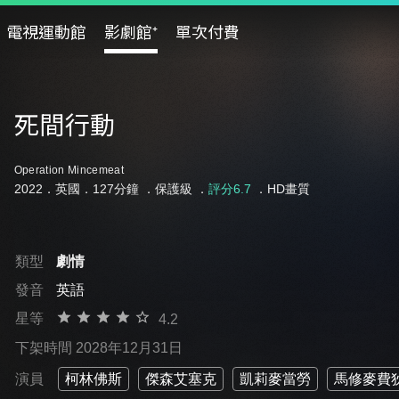
電視運動館
影劇館⁺
單次付費
死間行動
Operation Mincemeat
2022．英國．127分鐘 ．
保護級
．
評分6.7
．HD畫質
類型
劇情
發音
英語
星等
4.2
下架時間 2028年12月31日
演員
柯林佛斯
傑森艾塞克
凱莉麥當勞
馬修麥費