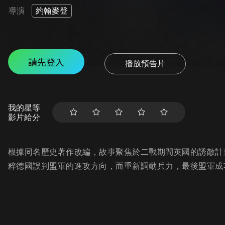
導演
約翰麥登
請先登入
播放預告片
我的星等
影片給分
根據同名歷史著作改編，故事聚焦於二戰期間英國的誘敵計
粹德國誤判盟軍的進攻方向，而重新調動兵力，最後盟軍成