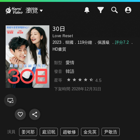
Hami Video
瀏覽
30日
Love Reset
2023．韓國．119分鐘 ．
保護級
．
評分7.2
．
HD畫質
愛情
類型
韓語
發音
4.5
星等
下架時間 2028年12月31日
演員
姜河那
庭沼珉
趙敏修
金先英
尹敬浩