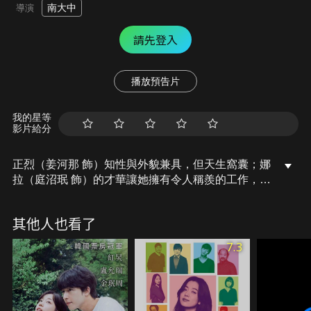
南大中
導演
請先登入
播放預告片
我的星等
影片給分
正烈（姜河那 飾）知性與外貌兼具，但天生窩囊；娜
拉（庭沼珉 飾）的才華讓她擁有令人稱羨的工作，但
天生冒失。正烈和娜拉戲劇性地邂逅相遇，談了如電
影般的戀愛，但結婚後卻受不了彼此的個性而選擇離
其他人也看了
婚。就在兩人獲得30天的離婚熟慮期後離開法院時，
卻發生意外導致他們失去了記憶……
7.3