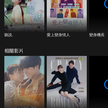
聽說.
愛上變身情人
變身機長
相關影片
6.6