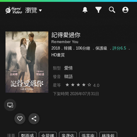
Hami Video
瀏覽
記得愛過你
Remember You
2018．韓國．106分鐘 ．
保護級
．
評分6.5
．
HD畫質
愛情
類型
韓語
發音
4.0
星等
下架時間 2026年07月31日
演員
鄭雨盛
金荷娜
裴晟佑
張英南
林珠銀