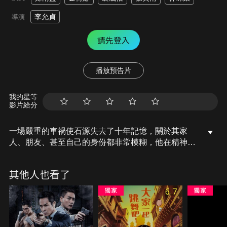
李允貞
導演
請先登入
播放預告片
我的星等
影片給分
一場嚴重的車禍使石源失去了十年記憶，關於其家
人、朋友、甚至自己的身份都非常模糊，他在精神科
醫院遇見了一個叫珍英的女人看著他流淚。他不記得
自己認識她，但這場邂逅讓兩人發展出一段關係，並
其他人也看了
為石源的生活帶來了新的幸福。可惜隨著石源的記憶
慢慢地回來，懼怕再次失去他，珍英陷入了兩難的局
6.7
面。