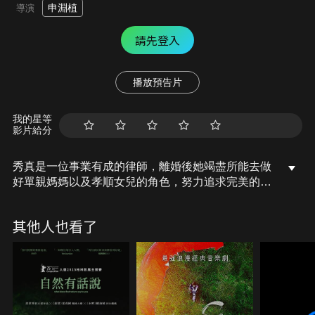
申淵植
導演
請先登入
播放預告片
我的星等
影片給分
秀真是一位事業有成的律師，離婚後她竭盡所能去做
好單親媽媽以及孝順女兒的角色，努力追求完美的生
活。秀真的爸爸仁宇為了協助繁忙的秀真，搬來跟秀
真同住，一起照顧孫女。直到某天，秀真出了一場車
其他人也看了
禍，原以為只是閃神，去看醫生後才得知出車禍的原
因。秀真的世界開始崩裂，唯有她爸爸在身旁陪她面
對這一切…