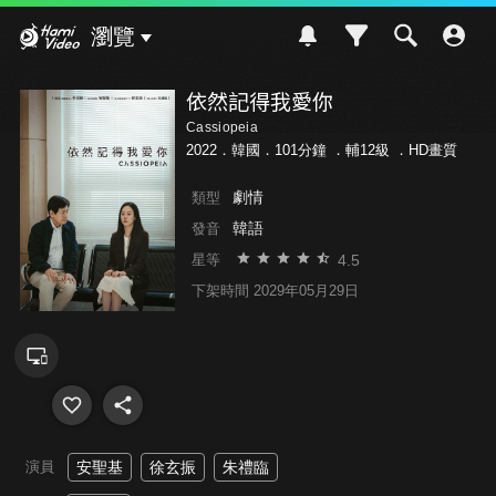
Hami Video
瀏覽
依然記得我愛你
Cassiopeia
2022．韓國．101分鐘 ．
輔12級
．HD畫質
劇情
類型
韓語
發音
4.5
星等
下架時間 2029年05月29日
演員
安聖基
徐玄振
朱禮臨