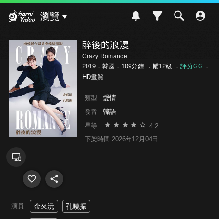
Hami Video
瀏覽
醉後的浪漫
Crazy Romance
2019．韓國．109分鐘 ．
輔12級
．
評分6.6
．
HD畫質
愛情
類型
韓語
發音
4.2
星等
下架時間 2026年12月04日
演員
金來沅
孔曉振