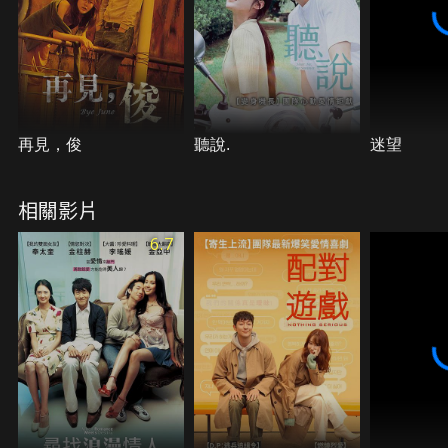
再見，俊
聽說.
迷望
相關影片
6.7