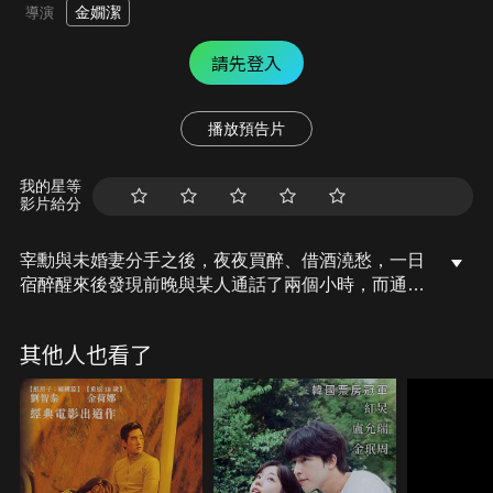
金嫺潔
導演
請先登入
播放預告片
我的星等
影片給分
宰勳與未婚妻分手之後，夜夜買醉、借酒澆愁，一日
宿醉醒來後發現前晚與某人通話了兩個小時，而通話
對象竟是昨日新來的女同事善英；更尷尬的是，宰勳
前一晚不小心撞見善英與男友的分手場面！從此兩人
其他人也看了
之間總是有著微妙的緊張氣氛，但隨著對彼此越來越
了解，愛情也悄悄在他們心中萌芽…