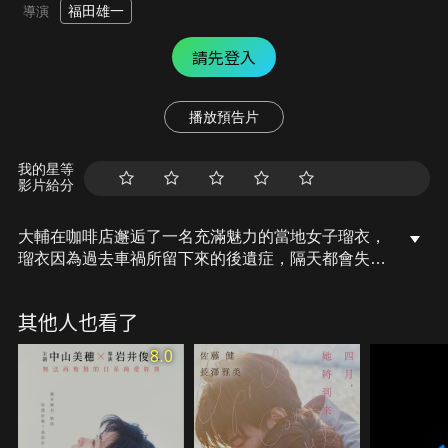
福田雄一
導演
請先登入
播放預告片
我的星等
影片給分
大輔在咖啡店邂逅了一名充滿魅力的當地女子瑠衣，
瑠衣因為過去車禍所留下來的後遺症，隔天都會失去
前一天的所有記憶。真心愛上瑠衣的大輔，在她每天
忘記自己時總是不厭其煩地向她解釋兩人的關係，每
其他人也看了
天墜入情網、獻上彼此的初吻。但在瑠衣得知大輔的
夢想後，也開始有所行動……。
8.0