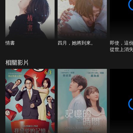
情書
四月，她將到來。
即使，這
從世上消
相關影片
6.3