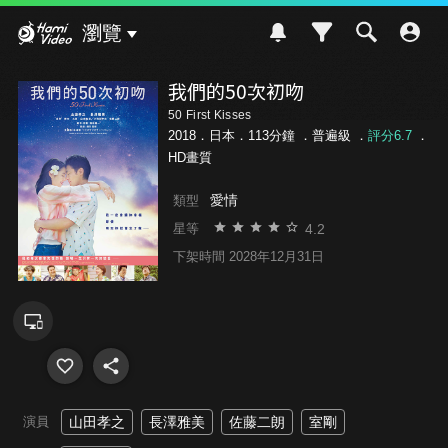
Hami Video
瀏覽
我們的50次初吻
50 First Kisses
2018．日本．113分鐘 ．
普遍級
．
評分6.7
．
HD畫質
愛情
類型
4.2
星等
下架時間 2028年12月31日
演員
山田孝之
長澤雅美
佐藤二朗
室剛