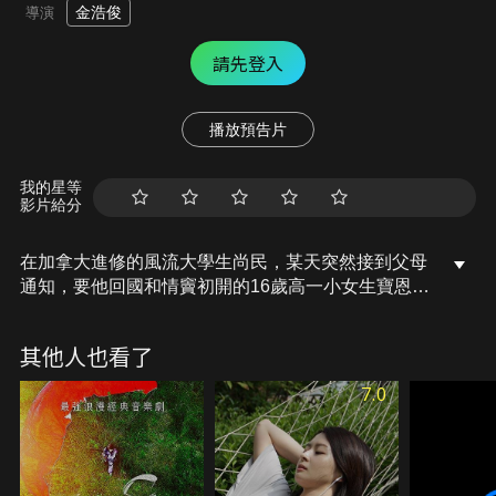
金浩俊
導演
請先登入
播放預告片
我的星等
影片給分
在加拿大進修的風流大學生尚民，某天突然接到父母
通知，要他回國和情竇初開的16歲高一小女生寶恩結
婚！原來，兩人的祖父曾約定讓各自的孫子成婚，然
而眼見小倆口都抗拒這樁姻緣，寶恩的祖父只好假裝
其他人也看了
即將離世以促成婚事。而不能曝光的秘密夫妻關係，
隨著尚民去寶恩就讀的高中實習而危機四伏…
7.0