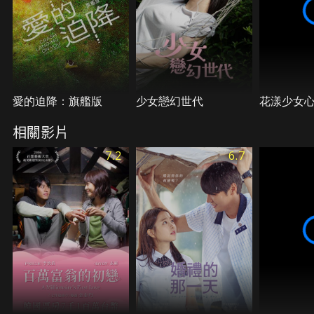
愛的迫降：旗艦版
少女戀幻世代
花漾少女
相關影片
7.2
6.7