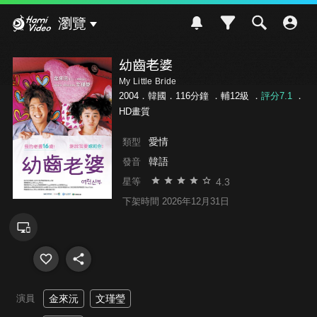
Hami Video
瀏覽
幼齒老婆
My Little Bride
2004．韓國．116分鐘 ．
輔12級
．
評分7.1
．
HD畫質
愛情
類型
韓語
發音
4.3
星等
下架時間 2026年12月31日
演員
金來沅
文瑾瑩