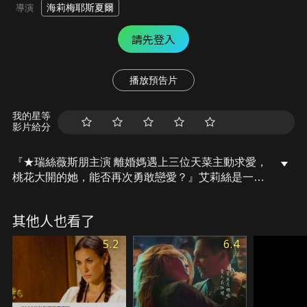
海莉梅耶斯夏爾
導演
請先登入
播放預告片
我的星等
影片給分
『★瑞絲薇斯朋主演 離婚媽遇上三位天菜主動求愛，
桃花大開的她，能否再次勇敢戀愛？』艾莉絲是一位
剛離婚的兩個孩子的媽，在與前夫分居後，帶著兩個
女兒回到洛杉磯開啟嶄新生活。她在40歲的生日派對
其他人也看了
上，認識三個年輕又極具魅力的天菜，他們都恰巧需
要暫時居住的地方，便讓三位萌男暫時住進她家…此
5.2
6.4
時，提著行李箱的前夫突然出現在她家門口，徹底顛
覆了她在洛杉磯的新生活…。