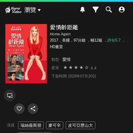
Hami Video
瀏覽
愛情齡距離
Home Again
2017．美國．97分鐘 ．
輔12級
．
評分5.7
．
HD畫質
愛情
類型
4.4
星等
下架時間 2029年07月20日
演員
瑞絲薇斯朋
麥可辛
皮可亞歷山大