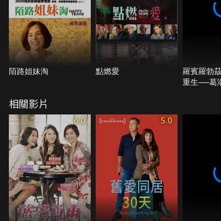
陌路姐妹淘
點燃愛
羅賓羅勃
重生──葛
奇
相關影片
6.0
5.0