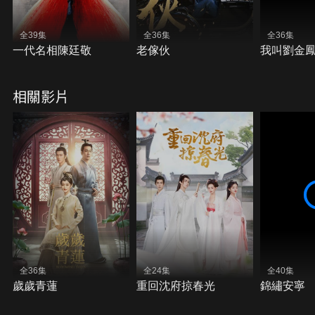
全39集
全36集
全36集
一代名相陳廷敬
老傢伙
我叫劉金
相關影片
全36集
全24集
全40集
歲歲青蓮
重回沈府掠春光
錦繡安寧