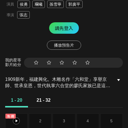
演員
侯勇
斕曦
孫雪寧
郭廣平
張志
導演
請先登入
播放預告片
我的星等
影片給分
1909新年，福建興化。木雕名作「六和堂」享譽京
師、世承皇恩，世代執掌六合堂的廖氏家族已是這裏
的名門。朝廷又一次將龍椅的製作交付給六和堂。年
夜飯，就在廖靖山敬諸位師傅時，烘乾房突然發生火
1 - 20
21 - 32
災，龍椅經廖晞率眾人搶救保護並未燒燬，虛驚一
場。一波未平一波又起，眾人救火之時，廖家仙作瑰
免費
寶《六和珍譜》丟失了。
1
2
3
4
5