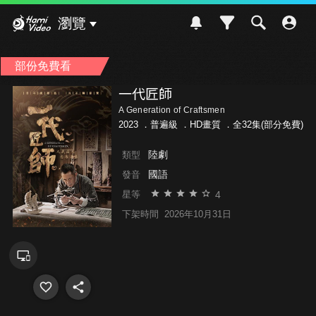
Hami Video
瀏覽
部份免費看
一代匠師
A Generation of Craftsmen
2023 ．
普遍級
．HD畫質 ．全32集(部分免費)
陸劇
類型
國語
發音
4
星等
下架時間
2026年10月31日