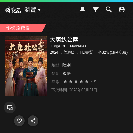
Hami Video
瀏覽
部份免費看
大唐狄公案
Judge DEE Mysteries
2024 ．
普遍級
．HD畫質 ．全32集(部分免費)
陸劇
類型
國語
發音
4.5
星等
下架時間
2028年03月31日