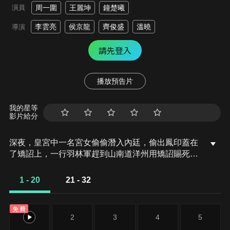
演員
周一圍
王麗坤
鐘楚曦
李雲亮
侯京龍
齊俊盛
溫曉
導演
請先登入
播放預告片
我的星等
影片給分
深夜，皇宮中一名宮女偷偷潛入內廷，偷出鳳印蓋在
了矯詔上，一行羽林軍趕到山南道洋州用矯詔賜死了
陳諸良。一道天火引燃了皇宮大殿門口皇后最愛的梧
桐樹。隨著侍衛驚恐的喊叫，一場關於天火的陰謀由
1 - 20
21 - 32
此揭開。
免費
1
2
3
4
5