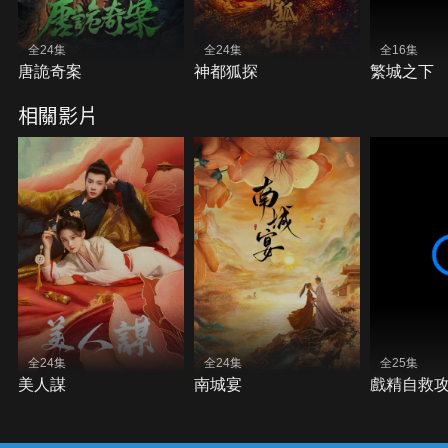
全24集
全24集
全16集
唐詭奇案
神都狐探
繁城之下
相關影片
全24集
全24集
全25集
美人謀
南城宴
戲精自救