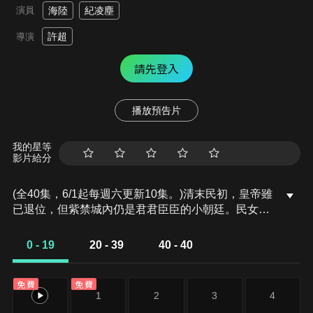
演員
海陸
紀凌塵
許超
導演
請先登入
播放預告片
我的星等
影片給分
(全40集，6/1起每週六更新10集。)清末民初，皇帝雖
已退位，但紫禁城內仍是君君臣臣的小朝廷。民女容
兒陰差陽錯成為宮女後，與侍衞李琪結下淵源，又因
自己聰慧活潑而受溥儀青睞。容兒出於對廚藝的悟性
0 - 19
20 - 39
40 - 40
頗受壽喜姑姑賞識，壽喜收容兒為徒授其廚技。太監
孫立仁誣陷壽喜盜竊宮內珍寶，「人贓並獲」將壽喜
免費
免費
置於死地。容兒不甘師傅冤死，與李琪並肩查案。盜
0
1
2
3
4
寶奸人再度嫁禍容兒，幸有溥儀搭救才得以保命。二