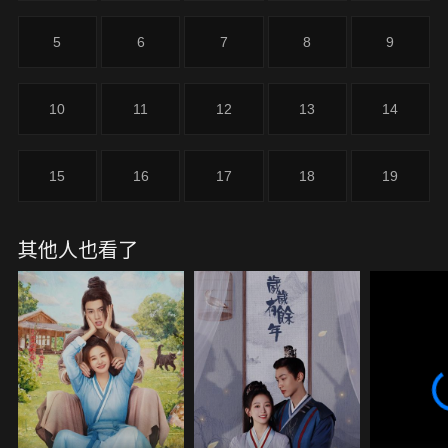
人向溥儀直言，孫立仁被處死。當大家慶祝壽喜沉冤
得雪之際，馮玉祥軍隊將溥儀趕出紫禁城。太監總管
5
6
7
8
9
裕得福幕後黑手身份浮出水面，他企圖將宮中寶物轉
移賣給洋商的陰謀被容兒撞破。容兒與李琪聯手追回
國寶，讓裕得福受到應有的懲罰。離開皇宮的容兒開
10
11
12
13
14
了一家飯館，人稱「末代廚娘」。
15
16
17
18
19
其他人也看了