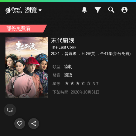
Hami Video
瀏覽
部份免費看
末代廚娘
The Last Cook
2024 ．
普遍級
．HD畫質 ．全41集(部分免費)
陸劇
類型
國語
發音
3.7
星等
下架時間
2026年10月31日