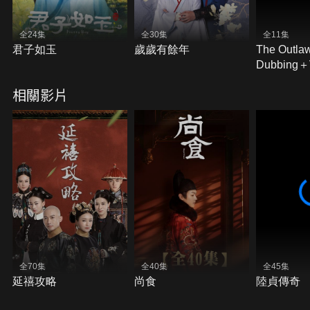
全24集
全30集
全11集
君子如玉
歲歲有餘年
The Outla
Dubbing
Subtitles)
相關影片
全70集
全40集
全45集
延禧攻略
尚食
陸貞傳奇