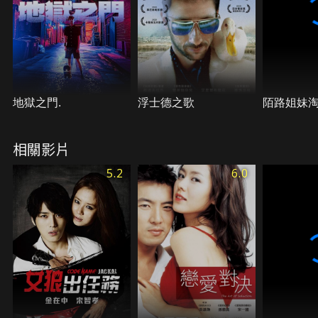
地獄之門.
浮士德之歌
陌路姐妹
相關影片
5.2
6.0