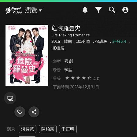
Hami Video
瀏覽
危險羅曼史
Life Risking Romance
2016．韓國．103分鐘 ．
保護級
．
評分5.4
．
HD畫質
喜劇
類型
韓語
發音
4.0
星等
下架時間 2028年12月31日
演員
河智苑
陳柏霖
千正明