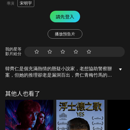
宋明宇
導演
請先登入
播放預告片
我的星等
影片給分
韓齊仁是個充滿熱情的懸疑小說家，老想協助警察辦
案，但她的推理卻老是漏洞百出，齊仁青梅竹馬的警
察石煥，也總是拿她無厘頭沒轍。小鎮裡，突然發生
了殺人案，此時又出現了神秘花美男傑森，搬進齊仁
其他人也看了
的樓上，一連串的巧合，讓齊仁對傑森越來越好奇，
卻也越來越對他心動.....一場危險的致命戀愛遊戲，即
將冒險展開！