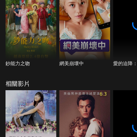
鈔能力之吻
網美崩壞中
愛的迫降
相關影片
6.3