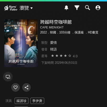
Hami Video
瀏覽
跨越時空咖啡館
CAFE MIDNIGHT
2022．韓國．103分鐘 ．
保護級
．HD畫質
愛情
類型
韓語
發音
4.0
星等
下架時間 2029年06月01日
演員
綵諝珍
李伊庚