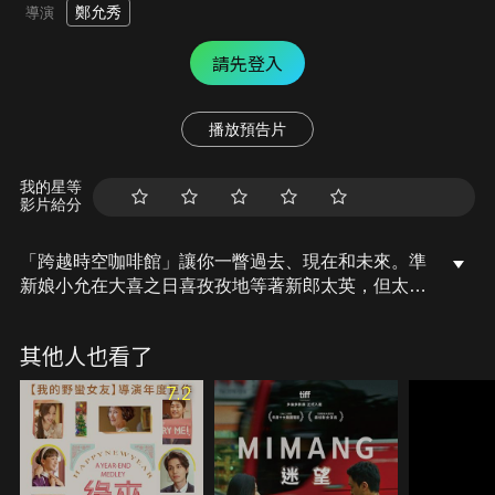
鄭允秀
導演
請先登入
播放預告片
我的星等
影片給分
「跨越時空咖啡館」讓你一瞥過去、現在和未來。準
新娘小允在大喜之日喜孜孜地等著新郎太英，但太英
卻不去向。氣憤又著急的小允急忙出去尋找太英，她
偶然抵達一間叫「跨越時空咖啡館」的店，小允終於
其他人也看了
在這間店找到太英，不過太英看起來竟年輕了幾歲，
且根本不認識小允！小允能夠找回原本的老公，逃離
7.2
這場混亂嗎？