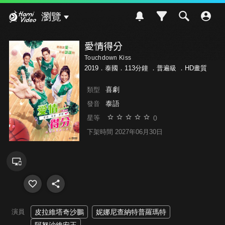
Hami Video
瀏覽
愛情得分
Touchdown Kiss
2019．泰國．113分鐘 ．
普遍級
．HD畫質
喜劇
類型
泰語
發音
0
星等
下架時間 2027年06月30日
演員
皮拉維塔奇沙鵬
妮娜尼查納特普羅瑪特