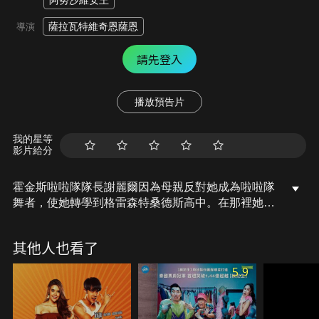
阿努沙維安王
薩拉瓦特維奇恩薩恩
導演
請先登入
播放預告片
我的星等
影片給分
霍金斯啦啦隊隊長謝麗爾因為母親反對她成為啦啦隊
舞者，使她轉學到格雷森特桑德斯高中。在那裡她遇
到了籃球隊隊長昆汀。謝麗爾以昆汀在校外當舞者要
脅，作為交換，昆汀必須保護她在校園中免受欺凌。
其他人也看了
這兩位死對頭，最終是否能發展成戀人？
5.9