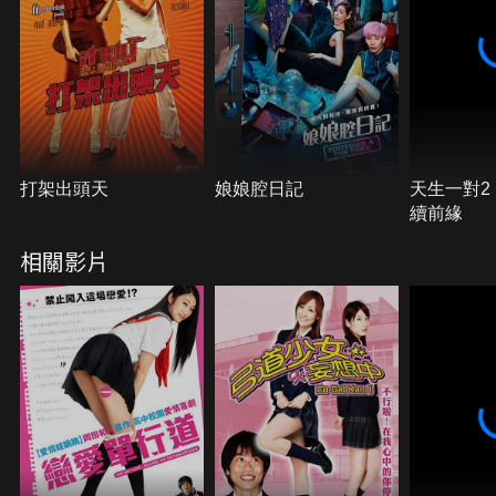
打架出頭天
娘娘腔日記
天生一對2
續前緣
相關影片