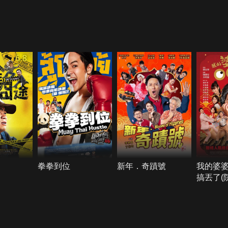
6.8
拳拳到位
新年．奇蹟號
我的婆婆
搞丟了(