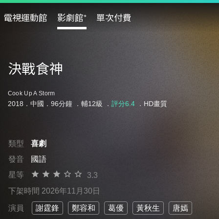
電視運動館
影劇館⁺
單次付費
決戰食神
Cook Up A Storm
2018．中國．96分鐘 ．
輔12級
．
評分6.4
．HD畫質
類型
喜劇
發音
國語
星等
3.3
下架時間 2026年11月30日
演員
謝霆鋒
鄭容和
葛優
黃秋生
唐嫣