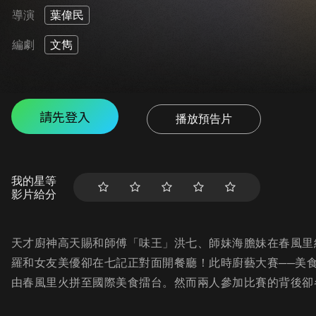
導演
葉偉民
編劇
文雋
請先登入
播放預告片
我的星等
影片給分
天才廚神高天賜和師傅「味王」洪七、師妹海膽妹在春風里
羅和女友美優卻在七記正對面開餐廳！此時廚藝大賽──美
由春風里火拼至國際美食擂台。然而兩人參加比賽的背後卻