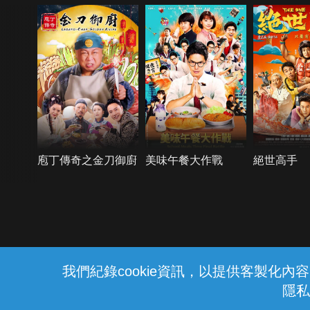
庖丁傳奇之金刀御廚
美味午餐大作戰
絕世高手
{{notifyMsg}}
我們紀錄cookie資訊，以提供客製化
隱私