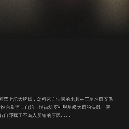
經營七記大牌檔，怎料來自法國的米其林三星名廚安保
食擂台舉辦，自始一場街坊廚神與星級大廚的決戰，便
各自隱藏了不為人所知的原因……