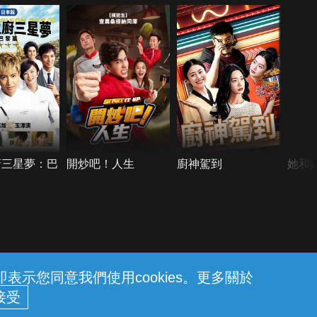
廚三星夢：巴
開炒吧！人生
廚神駕到
她和
示您同意我們使用cookies。更多關於