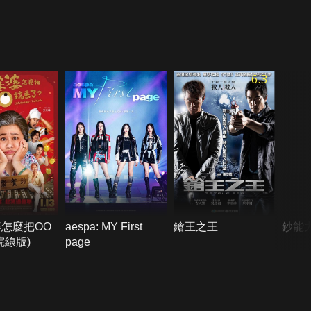
6.3
怎麼把OO
aespa: MY First
鎗王之王
鈔能
院線版)
page