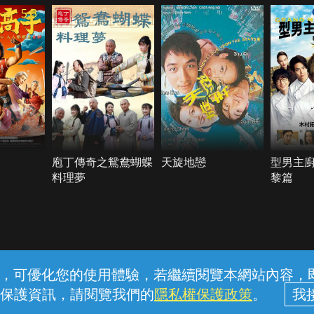
5.3
庖丁傳奇之鴛鴦蝴蝶
天旋地戀
型男主
料理夢
黎篇
常見問題
線上客服
服務條款
隱私權保護
內容，可優化您的使用體驗，若繼續閱覽本網站內容，即表
保護資訊，請閱覽我們的
隱私權保護政策
。
中華電信股份有限公司個人家庭分公司 (統一編號：96979949) © 2026