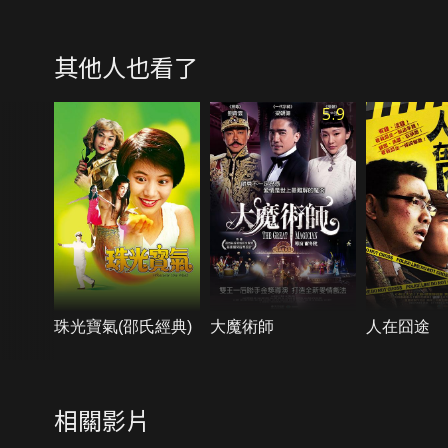
其他人也看了
5.9
珠光寶氣(邵氏經典)
大魔術師
人在囧途
相關影片