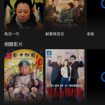
風流一代
解憂雜貨店
老槍
相關影片