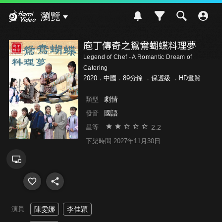
Hami Video
瀏覽
庖丁傳奇之鴛鴦蝴蝶料理夢
Legend of Chef - A Romantic Dream of
Catering
2020．中國．89分鐘 ．
保護級
．HD畫質
劇情
類型
國語
發音
2.2
星等
下架時間 2027年11月30日
演員
陳雯娜
李佳穎