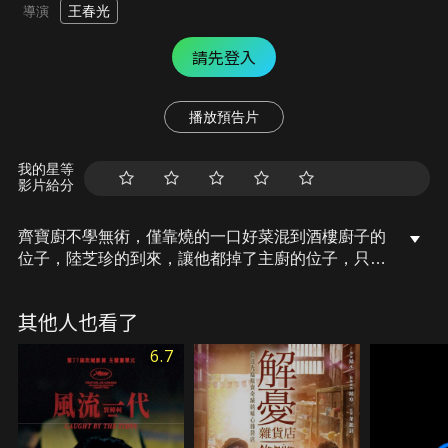
王春光
導演
請先登入
播放預告片
我的星等
影片給分
齊寶廚不學無術，僅靠燒的一口好菜混到酒樓廚子的
位子，陸芝珍的到來，讓他都掉了主廚的位子，只好
在酒樓對面擺攤賣臭豆腐，他與陸芝珍的梁子也就接
下，兩人相愛相鬥，寶廚的廚藝也在這過程中逐漸成
其他人也看了
長。
6.7