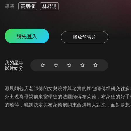
導演
高炳權
林君陽
請先登入
播放預告片
我的星等
影片給分
源晨麵包店老師傅的女兒曉萍與老實的麵包師傅糕餅交往多
外出現為母親前來當學徒的法國師傅布萊德，布萊德的好手
的曉萍，糕餅決定與布萊德展開東西烘焙大對決，面對夢想