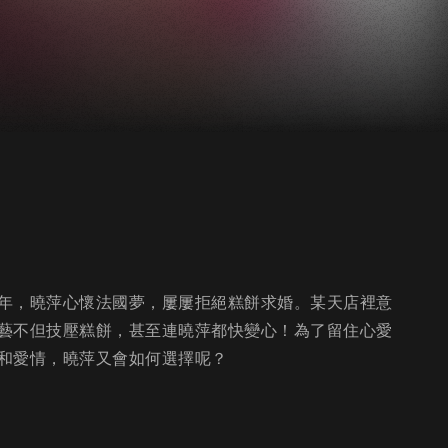
年，曉萍心懷法國夢，屢屢拒絕糕餅求婚。某天店裡意
藝不但技壓糕餅，甚至連曉萍都快變心！為了留住心愛
和愛情，曉萍又會如何選擇呢？