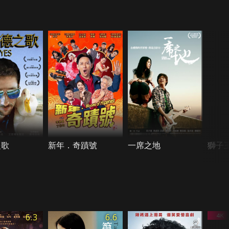
之歌
新年．奇蹟號
一席之地
獅子
6.3
6.6