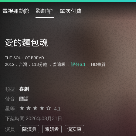
電視運動館
影劇館⁺
單次付費
愛的麵包魂
THE SOUL OF BREAD
2012．台灣．113分鐘 ．
普遍級
．
評分6.1
．HD畫質
類型
喜劇
發音
國語
星等
4.1
下架時間 2026年08月31日
演員
陳漢典
陳妍希
倪安東