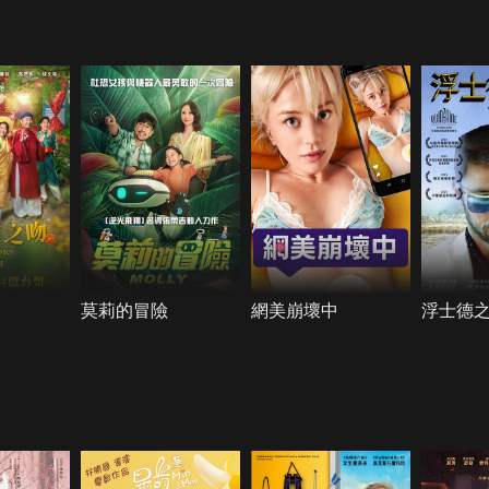
莫莉的冒險
網美崩壞中
浮士德