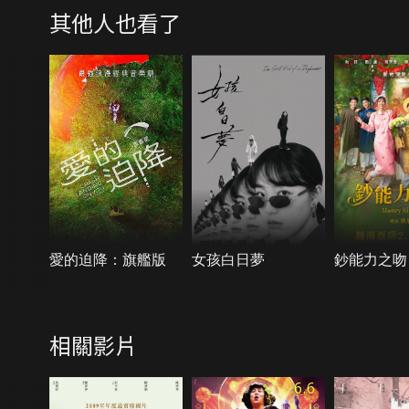
其他人也看了
愛的迫降：旗艦版
女孩白日夢
鈔能力之吻
相關影片
6.6