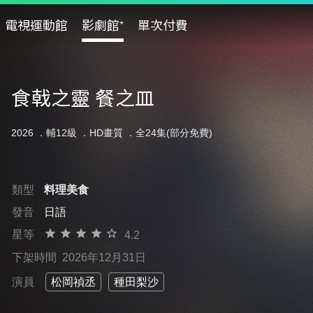
電視運動館
影劇館⁺
單次付費
食戟之靈 餐之皿
2026 ．
輔12級
．HD畫質 ．全24集(部分免費)
類型
料理美食
發音
日語
星等
4.2
下架時間
2026年12月31日
演員
松岡禎丞
種田梨沙