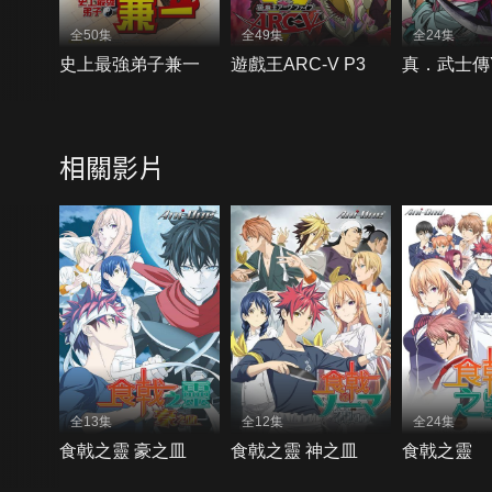
全50集
全49集
全24集
史上最強弟子兼一
遊戲王ARC-V P3
真．武士傳Y
相關影片
全13集
全12集
全24集
食戟之靈 豪之皿
食戟之靈 神之皿
食戟之靈