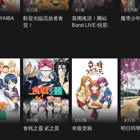
全12集
全1集
全175集
AIBA
歡迎光臨流放者食
孤獨搖滾！團結
魔導少年
堂！
Band LIVE-恆星-
全13集
全12集
全12集
食戟之靈 貳之皿
幸腹塗鴉
明日同