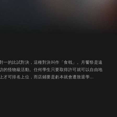
對一的比試對決，這種對決叫作「食戟」。月饗祭是遠
訪的怪物級活動。任何學生只要取得許可就可以自由地
上才可排名上位，而店鋪要是虧本就會遭致退學…