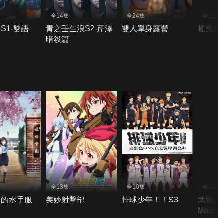
全14集
全24集
全12
S1-雙語
青之壬生浪S2-芹澤
雙人單身露營
搖曳露
暗殺篇
全13集
全10集
全13
學的水手服
美妙射擊部
排球少年！！S3
武裝
Machi