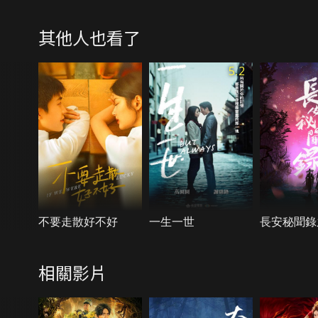
其他人也看了
5.2
不要走散好不好
一生一世
長安秘聞錄
相關影片