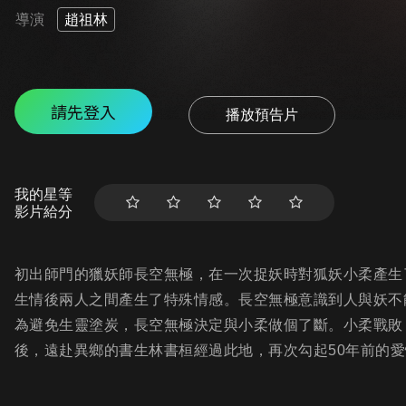
導演
趙祖林
請先登入
播放預告片
我的星等
影片給分
初出師門的獵妖師長空無極，在一次捉妖時對狐妖小柔產生
生情後兩人之間產生了特殊情感。長空無極意識到人與妖不
為避免生靈塗炭，長空無極決定與小柔做個了斷。小柔戰敗
後，遠赴異鄉的書生林書桓經過此地，再次勾起50年前的