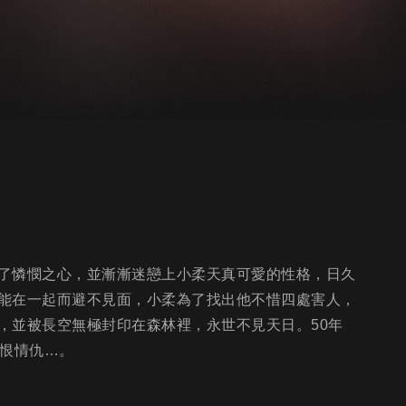
了憐憫之心，並漸漸迷戀上小柔天真可愛的性格，日久
能在一起而避不見面，小柔為了找出他不惜四處害人，
，並被長空無極封印在森林裡，永世不見天日。50年
愛恨情仇…。