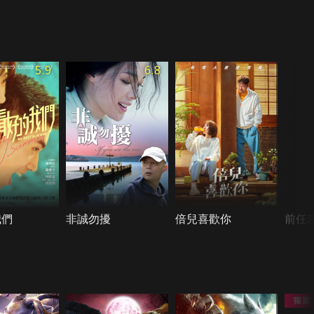
5.9
6.8
我們
非誠勿擾
倍兒喜歡你
前任