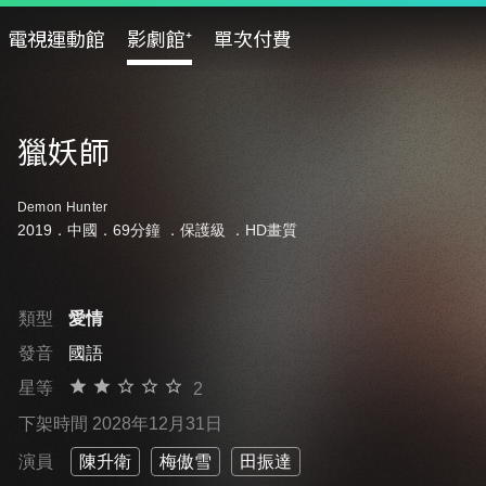
電視運動館
影劇館⁺
單次付費
獵妖師
Demon Hunter
2019．中國．69分鐘 ．
保護級
．HD畫質
類型
愛情
發音
國語
星等
2
下架時間 2028年12月31日
演員
陳升衛
梅傲雪
田振達