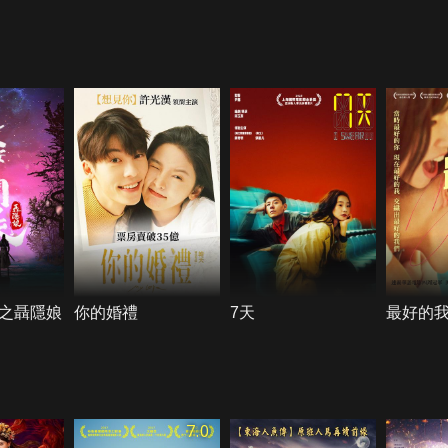
之聶隱娘
你的婚禮
7天
最好的
7.0